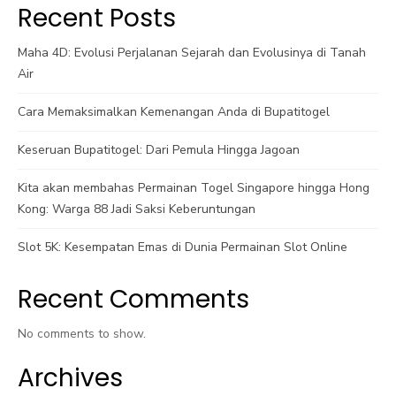
Recent Posts
Maha 4D: Evolusi Perjalanan Sejarah dan Evolusinya di Tanah
Air
Cara Memaksimalkan Kemenangan Anda di Bupatitogel
Keseruan Bupatitogel: Dari Pemula Hingga Jagoan
Kita akan membahas Permainan Togel Singapore hingga Hong
Kong: Warga 88 Jadi Saksi Keberuntungan
Slot 5K: Kesempatan Emas di Dunia Permainan Slot Online
Recent Comments
No comments to show.
Archives