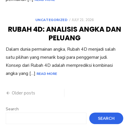
POSTED
UNCATEGORIZED
JULY 21, 2026
ON
RUBAH 4D: ANALISIS ANGKA DAN
PELUANG
Dalam dunia permainan angka, Rubah 4D menjadi salah
satu pilihan yang menarik bagi para penggemar judi.
Konsep dari Rubah 4D adalah memprediksi kombinasi
angka yang […]
READ MORE
Posts
Older posts
navigation
Search
SEARCH