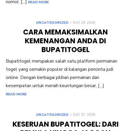
nomor, […]
READ MORE
POSTED
UNCATEGORIZED
JULY 29, 2026
ON
CARA MEMAKSIMALKAN
KEMENANGAN ANDA DI
BUPATITOGEL
Bupatitogel merupakan salah satu platform permainan
togel yang semakin populer di kalangan pencinta judi
online. Dengan berbagai pilihan permainan dan
kesempatan untuk meraih keuntungan besar, […]
READ MORE
POSTED
UNCATEGORIZED
JULY 27, 2026
ON
KESERUAN BUPATITOGEL: DARI