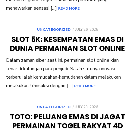
menawarkan sensasi […]
READ MORE
POSTED
UNCATEGORIZED
JULY 26, 2026
ON
SLOT 5K: KESEMPATAN EMAS DI
DUNIA PERMAINAN SLOT ONLINE
Dalam zaman siber saat ini, permainan slot online kian
tenar di kalangan para penjudi. Salah satunya inovasi
terbaru ialah kemudahan-kemudahan dalam melakukan
melakukan transaksi dengan […]
READ MORE
POSTED
UNCATEGORIZED
JULY 23, 2026
ON
TOTO: PELUANG EMAS DI JAGAT
PERMAINAN TOGEL RAKYAT 4D