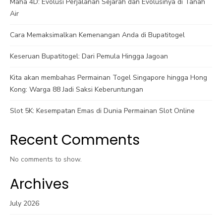
Maha 4D: Evolusi Perjalanan Sejarah dan Evolusinya di Tanah
Air
Cara Memaksimalkan Kemenangan Anda di Bupatitogel
Keseruan Bupatitogel: Dari Pemula Hingga Jagoan
Kita akan membahas Permainan Togel Singapore hingga Hong
Kong: Warga 88 Jadi Saksi Keberuntungan
Slot 5K: Kesempatan Emas di Dunia Permainan Slot Online
Recent Comments
No comments to show.
Archives
July 2026