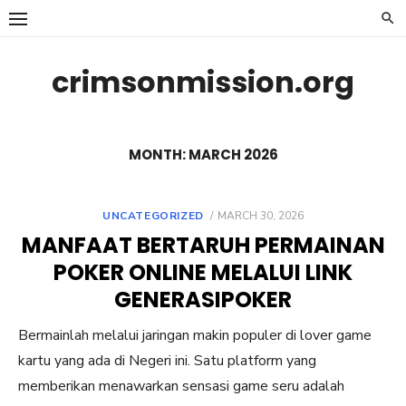
Skip
to
content
crimsonmission.org
MONTH:
MARCH 2026
POSTED
UNCATEGORIZED
MARCH 30, 2026
ON
MANFAAT BERTARUH PERMAINAN
POKER ONLINE MELALUI LINK
GENERASIPOKER
Bermainlah melalui jaringan makin populer di lover game
kartu yang ada di Negeri ini. Satu platform yang
memberikan menawarkan sensasi game seru adalah