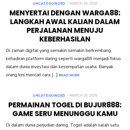
POSTED
UNCATEGORIZED
MARCH 26, 2026
ON
MENYERTAI DENGAN WARGA88:
LANGKAH AWAL KALIAN DALAM
PERJALANAN MENUJU
KEBERHASILAN
Di zaman digital yang semakin semakin berkembang,
kehadiran platform daring seperti warga88 menjadi fokus
dalam dunia investasi dan kesempatan usaha. Banyak
orang kini mencari cara […]
READ MORE
POSTED
UNCATEGORIZED
MARCH 26, 2026
ON
PERMAINAN TOGEL DI BUJUR888:
GAME SERU MENUNGGU KAMU
Di dalam dunia perjudian daring, Togel adalah salah satu