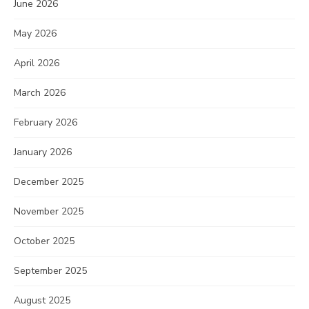
June 2026
May 2026
April 2026
March 2026
February 2026
January 2026
December 2025
November 2025
October 2025
September 2025
August 2025