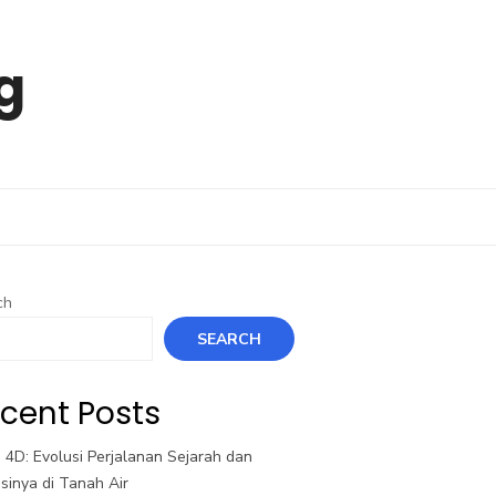
g
ch
SEARCH
cent Posts
4D: Evolusi Perjalanan Sejarah dan
sinya di Tanah Air