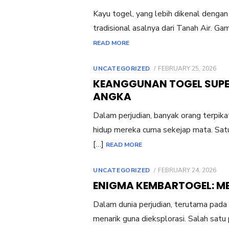
Kayu togel, yang lebih dikenal denga
tradisional asalnya dari Tanah Air. G
READ MORE
POSTED
UNCATEGORIZED
FEBRUARY 25, 2026
ON
KEANGGUNAN TOGEL SUPER
ANGKA
Dalam perjudian, banyak orang terpi
hidup mereka cuma sekejap mata. Satu
[…]
READ MORE
POSTED
UNCATEGORIZED
FEBRUARY 24, 2026
ON
ENIGMA KEMBARTOGEL: ME
Dalam dunia perjudian, terutama pada
menarik guna dieksplorasi. Salah satu 