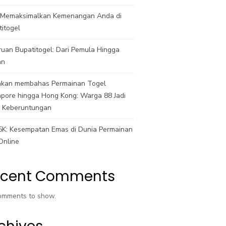
 Memaksimalkan Kemenangan Anda di
itogel
uan Bupatitogel: Dari Pemula Hingga
an
 akan membahas Permainan Togel
apore hingga Hong Kong: Warga 88 Jadi
i Keberuntungan
 5K: Kesempatan Emas di Dunia Permainan
Online
ecent Comments
omments to show.