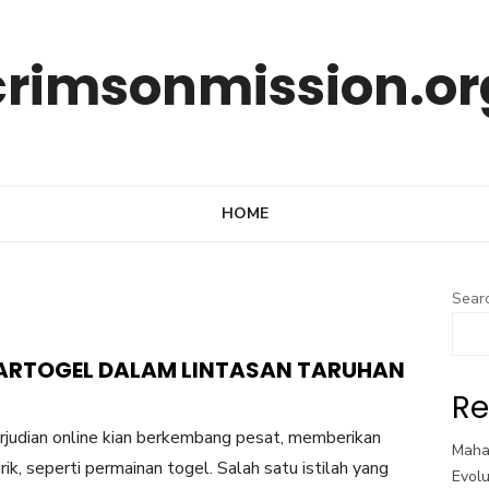
crimsonmission.or
HOME
Sear
ARTOGEL DALAM LINTASAN TARUHAN
Re
erjudian online kian berkembang pesat, memberikan
Maha 
, seperti permainan togel. Salah satu istilah yang
Evolu