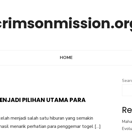
crimsonmission.or
HOME
Sear
ENJADI PILIHAN UTAMA PARA
Re
ne telah menjadi salah satu hiburan yang semakin
Maha 
rhasil menarik perhatian para penggemar togel […]
Evolu