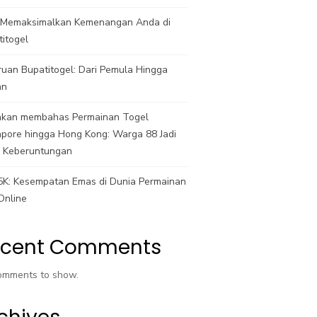
 Memaksimalkan Kemenangan Anda di
itogel
uan Bupatitogel: Dari Pemula Hingga
an
 akan membahas Permainan Togel
apore hingga Hong Kong: Warga 88 Jadi
i Keberuntungan
 5K: Kesempatan Emas di Dunia Permainan
Online
ecent Comments
omments to show.