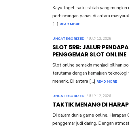
Kayu togel, satu istilah yang mungkin 
perbincangan panas di antara masyara
[…]
READ MORE
POSTED
UNCATEGORIZED
JULY 12, 2026
ON
SLOT 5RB: JALUR PENDAP
PENGGEMAR SLOT ONLINE
Slot online semakin menjadi pilihan po
terutama dengan kemajuan teknologi
menarik. Di antara […]
READ MORE
POSTED
UNCATEGORIZED
JULY 12, 2026
ON
TAKTIK MENANG DI HARA
Di dalam dunia game online, Harapan 
penggemar judi daring. Dengan atmo