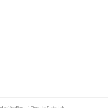
d by WordPress
/
Theme by Design Lab