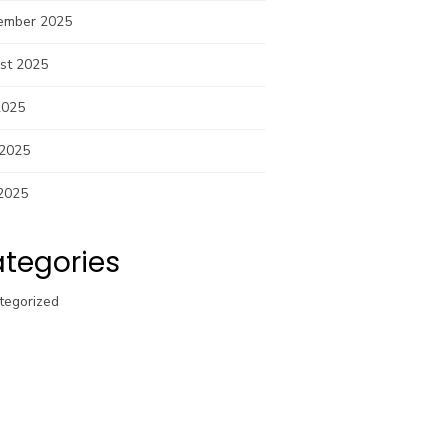
ember 2025
st 2025
2025
 2025
2025
tegories
tegorized