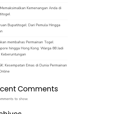
 Memaksimalkan Kemenangan Anda di
itogel
uan Bupatitogel: Dari Pemula Hingga
an
 akan membahas Permainan Togel
apore hingga Hong Kong: Warga 88 Jadi
i Keberuntungan
 5K: Kesempatan Emas di Dunia Permainan
Online
ecent Comments
omments to show.