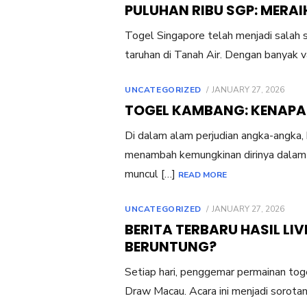
PULUHAN RIBU SGP: MERA
Togel Singapore telah menjadi salah 
taruhan di Tanah Air. Dengan banyak v
POSTED
UNCATEGORIZED
JANUARY 27, 2026
ON
TOGEL KAMBANG: KENAPA
Di dalam alam perjudian angka-angka
menambah kemungkinan dirinya dalam g
muncul […]
READ MORE
POSTED
UNCATEGORIZED
JANUARY 27, 2026
ON
BERITA TERBARU HASIL LI
BERUNTUNG?
Setiap hari, penggemar permainan toge
Draw Macau. Acara ini menjadi sorotan