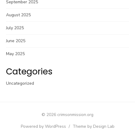
September 2025
August 2025
July 2025
June 2025
May 2025
Categories
Uncategorized
© 2026 crimsonmission.org
Powered by WordPress
/
Theme by Design Lab