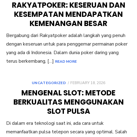
RAKYATPOKER: KESERUAN DAN
KESEMPATAN MENDAPATKAN
KEMENANGAN BESAR
Bergabung dari Rakyatpoker adalah langkah yang penuh
dengan keseruan untuk para penggemar permainan poker
yang ada di Indonesia. Dalam dunia poker daring yang
terus berkembang, […]
READ MORE
POSTED
UNCATEGORIZED
FEBRUARY 18, 2026
ON
MENGENAL SLOT: METODE
BERKUALITAS MENGGUNAKAN
SLOT PULSA
Di dalam era teknologi saat ini, ada cara untuk
memanfaatkan pulsa telepon secara yang optimal. Salah