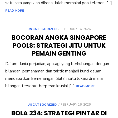
satu cara yang kian dikenal ialah memakai pos telepon. […]
READ MORE
POSTED
UNCATEGORIZED
FEBRUARY 16, 2026
ON
BOCORAN ANGKA SINGAPORE
POOLS: STRATEGI JITU UNTUK
PEMAIN GENTING
Dalam dunia perjudian, apalagi yang berhubungan dengan
bilangan, pemahaman dan taktik menjadi kunci dalam
mendapatkan kemenangan. Salah satu lokasi di mana
bilangan tersebut berperan krusial […]
READ MORE
POSTED
UNCATEGORIZED
FEBRUARY 16, 2026
ON
BOLA 234: STRATEGI PINTAR DI