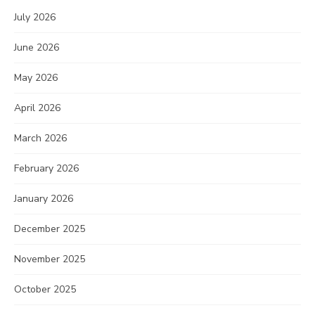
July 2026
June 2026
May 2026
April 2026
March 2026
February 2026
January 2026
December 2025
November 2025
October 2025