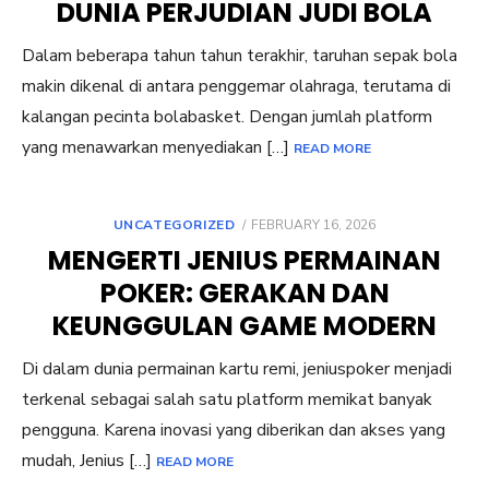
DUNIA PERJUDIAN JUDI BOLA
Dalam beberapa tahun tahun terakhir, taruhan sepak bola
makin dikenal di antara penggemar olahraga, terutama di
kalangan pecinta bolabasket. Dengan jumlah platform
yang menawarkan menyediakan […]
READ MORE
POSTED
UNCATEGORIZED
FEBRUARY 16, 2026
ON
MENGERTI JENIUS PERMAINAN
POKER: GERAKAN DAN
KEUNGGULAN GAME MODERN
Di dalam dunia permainan kartu remi, jeniuspoker menjadi
terkenal sebagai salah satu platform memikat banyak
pengguna. Karena inovasi yang diberikan dan akses yang
mudah, Jenius […]
READ MORE