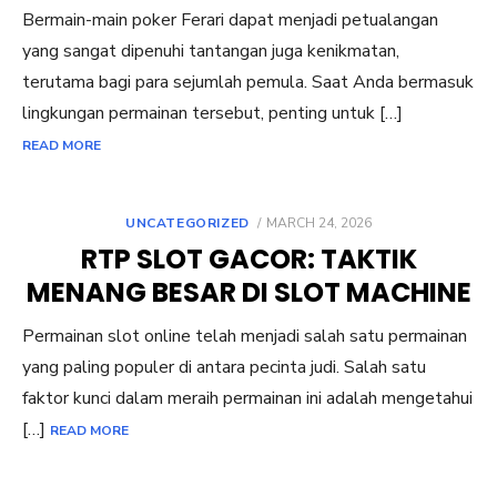
Bermain-main poker Ferari dapat menjadi petualangan
yang sangat dipenuhi tantangan juga kenikmatan,
terutama bagi para sejumlah pemula. Saat Anda bermasuk
lingkungan permainan tersebut, penting untuk […]
READ MORE
POSTED
UNCATEGORIZED
MARCH 24, 2026
ON
RTP SLOT GACOR: TAKTIK
MENANG BESAR DI SLOT MACHINE
Permainan slot online telah menjadi salah satu permainan
yang paling populer di antara pecinta judi. Salah satu
faktor kunci dalam meraih permainan ini adalah mengetahui
[…]
READ MORE