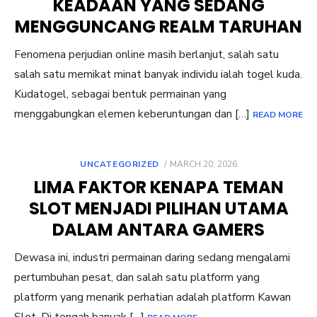
KEADAAN YANG SEDANG
MENGGUNCANG REALM TARUHAN
Fenomena perjudian online masih berlanjut, salah satu
salah satu memikat minat banyak individu ialah togel kuda.
Kudatogel, sebagai bentuk permainan yang
menggabungkan elemen keberuntungan dan […]
READ MORE
POSTED
UNCATEGORIZED
MARCH 20, 2026
ON
LIMA FAKTOR KENAPA TEMAN
SLOT MENJADI PILIHAN UTAMA
DALAM ANTARA GAMERS
Dewasa ini, industri permainan daring sedang mengalami
pertumbuhan pesat, dan salah satu platform yang
platform yang menarik perhatian adalah platform Kawan