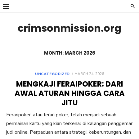
Skip
to
content
crimsonmission.org
MONTH:
MARCH 2026
POSTED
UNCATEGORIZED
MARCH 24, 2026
ON
MENGKAJI FERAIPOKER: DARI
AWAL ATURAN HINGGA CARA
JITU
Feraripoker, atau ferari poker, telah menjadi sebuah
permainan kartu yang kian terkenal di kalangan penggemar
judi online. Perpaduan antara strategi, keberuntungan, dan