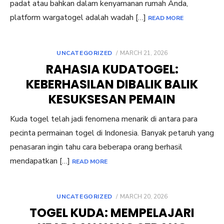
padat atau bahkan dalam kenyamanan rumah Anda,
platform wargatogel adalah wadah […]
READ MORE
POSTED
UNCATEGORIZED
MARCH 21, 2026
ON
RAHASIA KUDATOGEL:
KEBERHASILAN DIBALIK BALIK
KESUKSESAN PEMAIN
Kuda togel telah jadi fenomena menarik di antara para
pecinta permainan togel di Indonesia. Banyak petaruh yang
penasaran ingin tahu cara beberapa orang berhasil
mendapatkan […]
READ MORE
POSTED
UNCATEGORIZED
MARCH 20, 2026
ON
TOGEL KUDA: MEMPELAJARI