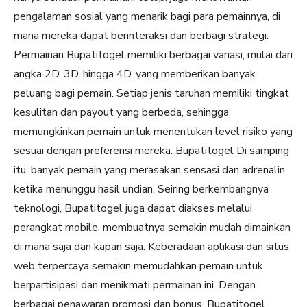
pengalaman sosial yang menarik bagi para pemainnya, di
mana mereka dapat berinteraksi dan berbagi strategi.
Permainan Bupatitogel memiliki berbagai variasi, mulai dari
angka 2D, 3D, hingga 4D, yang memberikan banyak
peluang bagi pemain. Setiap jenis taruhan memiliki tingkat
kesulitan dan payout yang berbeda, sehingga
memungkinkan pemain untuk menentukan level risiko yang
sesuai dengan preferensi mereka. Bupatitogel Di samping
itu, banyak pemain yang merasakan sensasi dan adrenalin
ketika menunggu hasil undian. Seiring berkembangnya
teknologi, Bupatitogel juga dapat diakses melalui
perangkat mobile, membuatnya semakin mudah dimainkan
di mana saja dan kapan saja. Keberadaan aplikasi dan situs
web terpercaya semakin memudahkan pemain untuk
berpartisipasi dan menikmati permainan ini. Dengan
berbagai penawaran promosi dan bonus, Bupatitogel