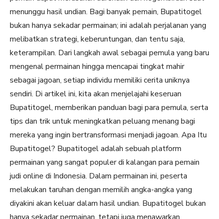
menunggu hasil undian. Bagi banyak pemain, Bupatitogel
bukan hanya sekadar permainan; ini adalah perjalanan yang
melibatkan strategi, keberuntungan, dan tentu saja,
keterampilan. Dari langkah awal sebagai pemula yang baru
mengenal permainan hingga mencapai tingkat mahir
sebagai jagoan, setiap individu memiliki cerita uniknya
sendiri. Di artikel ini, kita akan menjelajahi keseruan
Bupatitogel, memberikan panduan bagi para pemula, serta
tips dan trik untuk meningkatkan peluang menang bagi
mereka yang ingin bertransformasi menjadi jagoan. Apa Itu
Bupatitogel? Bupatitogel adalah sebuah platform
permainan yang sangat populer di kalangan para pemain
judi online di Indonesia. Dalam permainan ini, peserta
melakukan taruhan dengan memilih angka-angka yang
diyakini akan keluar dalam hasil undian. Bupatitogel bukan
hanya sekadar permainan, tetapi juga menawarkan