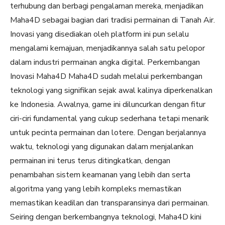
terhubung dan berbagi pengalaman mereka, menjadikan
Maha4D sebagai bagian dari tradisi permainan di Tanah Air.
Inovasi yang disediakan oleh platform ini pun selalu
mengalami kemajuan, menjadikannya salah satu pelopor
dalam industri permainan angka digital. Perkembangan
Inovasi Maha4D Maha4D sudah melalui perkembangan
teknologi yang signifikan sejak awal kalinya diperkenalkan
ke Indonesia. Awalnya, game ini diluncurkan dengan fitur
ciri-ciri fundamental yang cukup sederhana tetapi menarik
untuk pecinta permainan dan lotere. Dengan berjalannya
waktu, teknologi yang digunakan dalam menjalankan
permainan ini terus terus ditingkatkan, dengan
penambahan sistem keamanan yang lebih dan serta
algoritma yang yang lebih kompleks memastikan
memastikan keadilan dan transparansinya dari permainan.
Seiring dengan berkembangnya teknologi, Maha4D kini