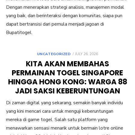
Dengan menerapkan strategi analisis, manajemen modal
yang baik, dan berinteraksi dengan komunitas, siapa pun
dapat bertransisi dari pemula menjadi jagoan di
Bupatitogel.
POSTED
UNCATEGORIZED
JULY 26, 2026
ON
KITA AKAN MEMBAHAS
PERMAINAN TOGEL SINGAPORE
HINGGA HONG KONG: WARGA 88
JADI SAKSI KEBERUNTUNGAN
Di zaman digital yang sekarang, semakin banyak individu
yang kini mencari cara untuk menguji keberuntungan
mereka di game togel. Salah satu platform yang
menawarkan sensasi menarik untuk bermain lotre online