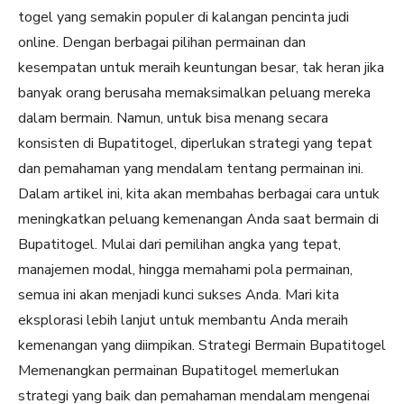
togel yang semakin populer di kalangan pencinta judi
online. Dengan berbagai pilihan permainan dan
kesempatan untuk meraih keuntungan besar, tak heran jika
banyak orang berusaha memaksimalkan peluang mereka
dalam bermain. Namun, untuk bisa menang secara
konsisten di Bupatitogel, diperlukan strategi yang tepat
dan pemahaman yang mendalam tentang permainan ini.
Dalam artikel ini, kita akan membahas berbagai cara untuk
meningkatkan peluang kemenangan Anda saat bermain di
Bupatitogel. Mulai dari pemilihan angka yang tepat,
manajemen modal, hingga memahami pola permainan,
semua ini akan menjadi kunci sukses Anda. Mari kita
eksplorasi lebih lanjut untuk membantu Anda meraih
kemenangan yang diimpikan. Strategi Bermain Bupatitogel
Memenangkan permainan Bupatitogel memerlukan
strategi yang baik dan pemahaman mendalam mengenai