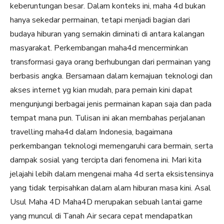
keberuntungan besar. Dalam konteks ini, maha 4d bukan
hanya sekedar permainan, tetapi menjadi bagian dari
budaya hiburan yang semakin diminati di antara kalangan
masyarakat. Perkembangan maha4d mencerminkan
transformasi gaya orang berhubungan dari permainan yang
berbasis angka. Bersamaan dalam kemajuan teknologi dan
akses internet yg kian mudah, para pemain kini dapat
mengunjungi berbagai jenis permainan kapan saja dan pada
tempat mana pun. Tulisan ini akan membahas perjalanan
travelling maha4d dalam Indonesia, bagaimana
perkembangan teknologi memengaruhi cara bermain, serta
dampak sosial yang tercipta dari fenomena ini. Mari kita
jelajahi lebih dalam mengenai maha 4d serta eksistensinya
yang tidak terpisahkan dalam alam hiburan masa kini. Asal
Usul Maha 4D Maha4D merupakan sebuah lantai game
yang muncul di Tanah Air secara cepat mendapatkan