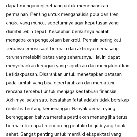
dapat mengurangi peluang untuk memenangkan
permainan. Penting untuk menganalisis pola dan tren
angka yang muncul sebelumnya agar keputusan yang
diambil lebih tepat. Kesalahan berikutnya adalah
mengabaikan pengelolaan bankroll. Pemain sering kali
terbawa emosi saat bermain dan akhirnya memasang
taruhan melebihi batas yang seharusnya. Hal ini dapat
menyebabkan kerugian yang signifikan dan mengakibatkan
ketidakpuasan. Disarankan untuk menetapkan batasan
pada jumlah yang bisa dipertaruhkan dan mematuhi
rencana tersebut untuk menjaga kestabilan finansial.
Akhirnya, salah satu kesalahan fatal adalah tidak bersikap
realistis tentang kemenangan. Banyak pemain yang
beranggapan bahwa mereka pasti akan menang jika terus
bermain. Ini dapat mendorong perilaku berjudi yang tidak
sehat. Sangat penting untuk memiliki ekspektasi yang