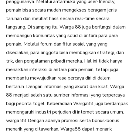
penggunanya. Melalui antarmuka yang user-friendly,
pemain bisa secara mudah mengakses beragam jenis
taruhan dan melihat hasil secara real-time secara
langsung. Di samping itu, Warga 88 juga berfungsi dalam
membangun komunitas yang solid di antara para para
pemain. Melalui forum dan fitur sosial yang yang
disediakan, para anggota bisa membagikan strategi, dan
trik, dan pengalaman pribadi mereka. Hal ini tidak hanya
menaikkan interaksi di antara para pemain, tetapi juga
membantu mewujudkan rasa percaya diri di dalam
bertaruh. Dengan informasi yang akurat dan kilat, Warga
88 menjadi salah satu sumber informasi yang terpercaya
bagi pecinta togel. Keberadaan Warga88 juga berdampak
memengaruhi industri perjudian di internet secara umum.
warga 88 Dengan adanya promosi serta bonus-bonus
menarik yang ditawarkan, Warga88 dapat menarik