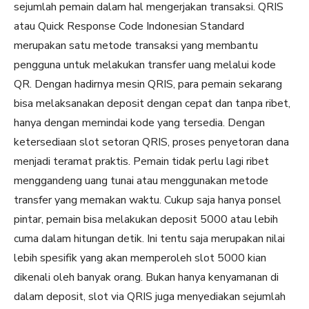
sejumlah pemain dalam hal mengerjakan transaksi. QRIS
atau Quick Response Code Indonesian Standard
merupakan satu metode transaksi yang membantu
pengguna untuk melakukan transfer uang melalui kode
QR. Dengan hadirnya mesin QRIS, para pemain sekarang
bisa melaksanakan deposit dengan cepat dan tanpa ribet,
hanya dengan memindai kode yang tersedia. Dengan
ketersediaan slot setoran QRIS, proses penyetoran dana
menjadi teramat praktis. Pemain tidak perlu lagi ribet
menggandeng uang tunai atau menggunakan metode
transfer yang memakan waktu. Cukup saja hanya ponsel
pintar, pemain bisa melakukan deposit 5000 atau lebih
cuma dalam hitungan detik. Ini tentu saja merupakan nilai
lebih spesifik yang akan memperoleh slot 5000 kian
dikenali oleh banyak orang. Bukan hanya kenyamanan di
dalam deposit, slot via QRIS juga menyediakan sejumlah