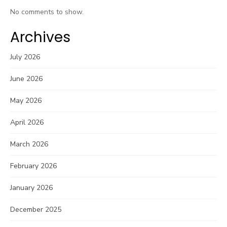
No comments to show.
Archives
July 2026
June 2026
May 2026
April 2026
March 2026
February 2026
January 2026
December 2025