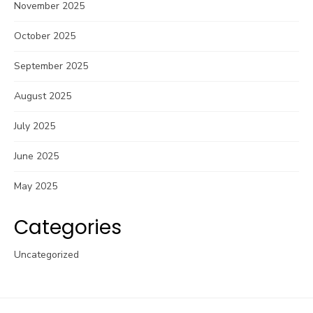
November 2025
October 2025
September 2025
August 2025
July 2025
June 2025
May 2025
Categories
Uncategorized