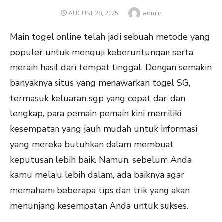
Author
admin
POSTED
AUGUST 28, 2025
ON
Main togel online telah jadi sebuah metode yang
populer untuk menguji keberuntungan serta
meraih hasil dari tempat tinggal. Dengan semakin
banyaknya situs yang menawarkan togel SG,
termasuk keluaran sgp yang cepat dan dan
lengkap, para pemain pemain kini memiliki
kesempatan yang jauh mudah untuk informasi
yang mereka butuhkan dalam membuat
keputusan lebih baik. Namun, sebelum Anda
kamu melaju lebih dalam, ada baiknya agar
memahami beberapa tips dan trik yang akan
menunjang kesempatan Anda untuk sukses.