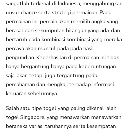
sangatlah terkenal di Indonesia, menggabungkan
unsur chance serta strategi permainan. Pada
permainan ini, pemain akan memilih angka yang
berasal dari sekumpulan bilangan yang ada, dan
bertaruh pada kombinasi kombinasi yang mereka
percaya akan muncul pada pada hasil
pengundian. Keberhasilan di permainan ini tidak
hanya bergantung hanya pada keberuntungan
saja, akan tetapi juga tergantung pada
pemahaman dan mengkaji terhadap informasi
keluaran sebelumnya.
Salah satu tipe togel yang paling dikenal ialah
togel Singapore, yang menawarkan menawarkan
beraneka variasi taruhannya serta kesempatan