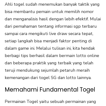
Ahli togel sudah menemukan banyak taktik yang
bisa membantu pemain untuk memilih nomor
dan menganalisis hasil dengan lebih efektif. Mulai
dari pemahaman tentang informasi sgp terbaru
sampai cara mengikuti live draw secara tepat,
setiap langkah bisa menjadi faktor penting di
dalam game ini. Melalui tulisan ini, kita hendak
berbagi tips berhasil dalam bermain lotto online
dan beberapa praktik yang terbaik yang telah
teruji mendukung sejumlah petaruh meraih
kemenangan dari togel SG dan lotto lainnya.
Memahami Fundamental Togel
Permainan Togel yaitu sebuah permainan yang