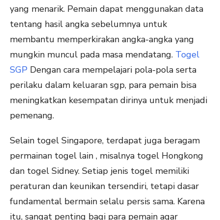
yang menarik. Pemain dapat menggunakan data
tentang hasil angka sebelumnya untuk
membantu memperkirakan angka-angka yang
mungkin muncul pada masa mendatang.
Togel
SGP
Dengan cara mempelajari pola-pola serta
perilaku dalam keluaran sgp, para pemain bisa
meningkatkan kesempatan dirinya untuk menjadi
pemenang.
Selain togel Singapore, terdapat juga beragam
permainan togel lain , misalnya togel Hongkong
dan togel Sidney. Setiap jenis togel memiliki
peraturan dan keunikan tersendiri, tetapi dasar
fundamental bermain selalu persis sama. Karena
itu, sangat penting bagi para pemain agar