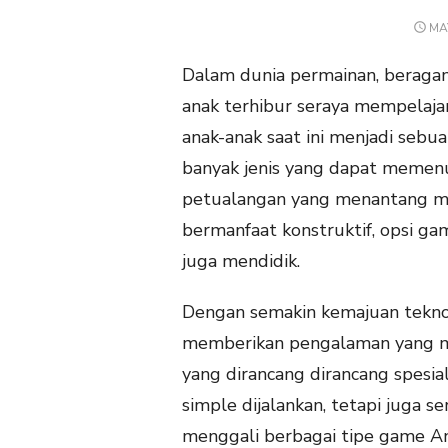
PO
MAY
ON
Dalam dunia permainan, beragam
anak terhibur seraya mempelajar
anak-anak saat ini menjadi sebua
banyak jenis yang dapat memenuh
petualangan yang menantang m
bermanfaat konstruktif, opsi g
juga mendidik.
Dengan semakin kemajuan tekno
memberikan pengalaman yang m
yang dirancang dirancang spesia
simple dijalankan, tetapi juga se
menggali berbagai tipe game A