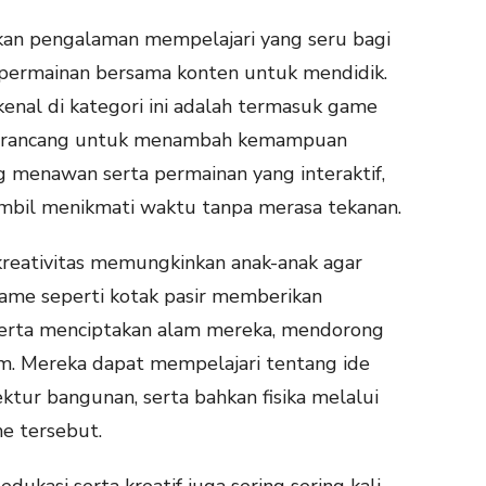
an pengalaman mempelajari yang seru bagi
 permainan bersama konten untuk mendidik.
enal di kategori ini adalah termasuk game
g dirancang untuk menambah kemampuan
g menawan serta permainan yang interaktif,
mbil menikmati waktu tanpa merasa tekanan.
 kreativitas memungkinkan anak-anak agar
Game seperti kotak pasir memberikan
rta menciptakan alam mereka, mendorong
lem. Mereka dapat mempelajari tentang ide
ktur bangunan, serta bahkan fisika melalui
e tersebut.