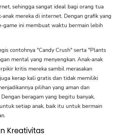
rnet, sehingga sangat ideal bagi orang tua
-anak mereka di internet. Dengan grafik yang
me-game ini membuat waktu bermain lebih
egis contohnya "Candy Crush" serta "Plants
ngan mental yang menyengkan. Anak-anak
ikir kritis mereka sambil merasakan
juga kerap kali gratis dan tidak memiliki
enjadikannya pilihan yang aman dan
 Dengan beragam yang begitu banyak,
ntuk setiap anak, baik itu untuk bermain
n.
 Kreativitas