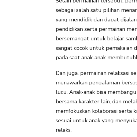
Selain permainan tersebut, perm
sebagai salah satu pilihan menar
yang mendidik dan dapat dijala
pendidikan serta permainan menj
bersemangat untuk belajar samb
sangat cocok untuk pemakaian di
pada saat anak-anak membutuhk
Dan juga, permainan relaksasi s
menawarkan pengalaman bersosi
lucu. Anak-anak bisa membangun
bersama karakter lain, dan melak
memfokuskan kolaborasi serta kr
sesuai untuk anak yang menyuka
relaks.