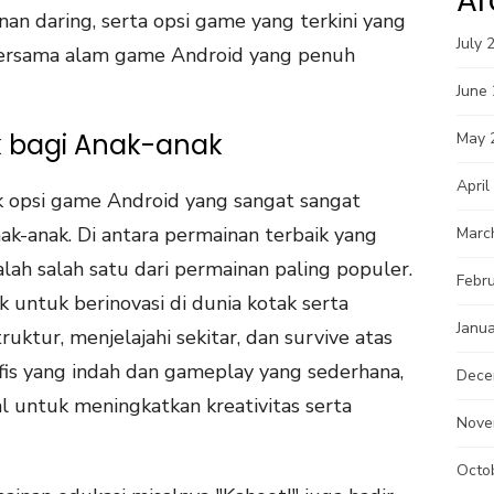
Ar
nan daring, serta opsi game yang terkini yang
July 
i bersama alam game Android yang penuh
June
k bagi Anak-anak
May 
April
ak opsi game Android yang sangat sangat
k-anak. Di antara permainan terbaik yang
Marc
alah salah satu dari permainan paling populer.
Febr
untuk berinovasi di dunia kotak serta
Janu
ktur, menjelajahi sekitar, dan survive atas
fis yang indah dan gameplay yang sederhana,
Dece
al untuk meningkatkan kreativitas serta
Nove
Octo