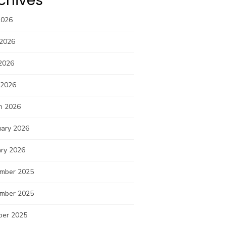
chives
2026
 2026
2026
 2026
h 2026
uary 2026
ary 2026
mber 2025
mber 2025
ber 2025