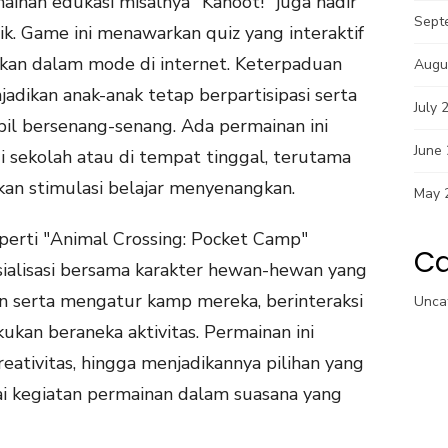
ainan edukasi misalnya "Kahoot!" juga hadir
Sept
ik. Game ini menawarkan quiz yang interaktif
nkan dalam mode di internet. Keterpaduan
Augu
adikan anak-anak tetap berpartisipasi serta
July 
il bersenang-senang. Ada permainan ini
June
 sekolah atau di tempat tinggal, terutama
an stimulasi belajar menyenangkan.
May 
eperti "Animal Crossing: Pocket Camp"
Ca
alisasi bersama karakter hewan-hewan yang
 serta mengatur kamp mereka, berinteraksi
Unca
ukan beraneka aktivitas. Permainan ini
eativitas, hingga menjadikannya pilihan yang
i kegiatan permainan dalam suasana yang