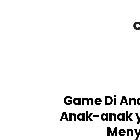
Skip
to
content
Game Di And
Anak-anak 
Men