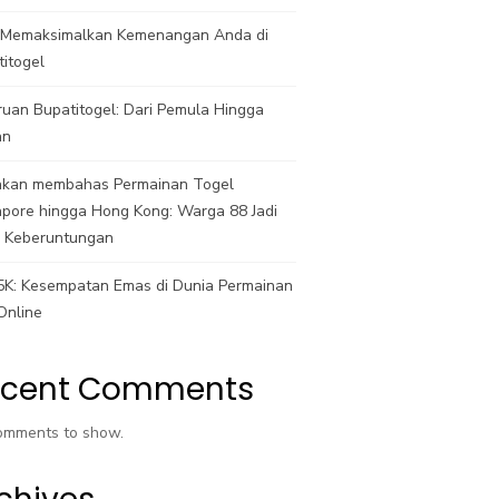
 Memaksimalkan Kemenangan Anda di
itogel
uan Bupatitogel: Dari Pemula Hingga
an
 akan membahas Permainan Togel
apore hingga Hong Kong: Warga 88 Jadi
i Keberuntungan
 5K: Kesempatan Emas di Dunia Permainan
Online
ecent Comments
omments to show.