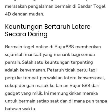
merasakan pengalaman bermain di Bandar Togel
4D dengan mudah.
Keuntungan Bertaruh Lotere
Secara Daring
Bermain togel online di Bujur888 memberikan
sejumlah manfaat yang menarik bagi semua
pemain. Salah satu keuntungan terpenting
adalah kenyamanan. Petaruh tidak perlu lagi
pergi ke tempat perwakilan lotere konvensional,
cukup dengan masuk ke laman Bujur 888 dari
gadget yang milik. Ini memungkinkan mereka
untuk bermain setiap saat dan di mana pun tanpa
batasan waktu.