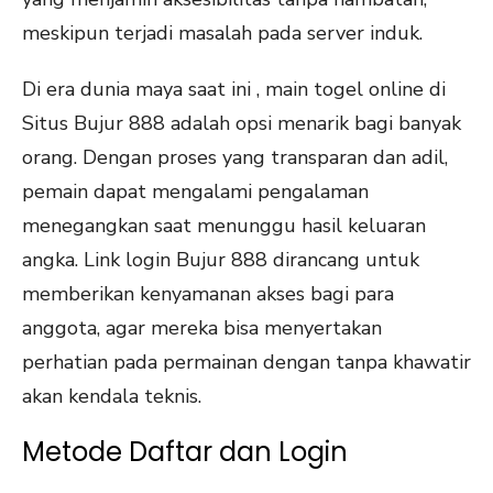
meskipun terjadi masalah pada server induk.
Di era dunia maya saat ini , main togel online di
Situs Bujur 888 adalah opsi menarik bagi banyak
orang. Dengan proses yang transparan dan adil,
pemain dapat mengalami pengalaman
menegangkan saat menunggu hasil keluaran
angka. Link login Bujur 888 dirancang untuk
memberikan kenyamanan akses bagi para
anggota, agar mereka bisa menyertakan
perhatian pada permainan dengan tanpa khawatir
akan kendala teknis.
Metode Daftar dan Login