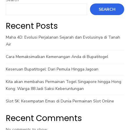
SEARCH
Recent Posts
Maha 4D: Evolusi Perjalanan Sejarah dan Evolusinya di Tanah
Air
Cara Memaksimalkan Kemenangan Anda di Bupatitogel
Keseruan Bupatitogel: Dari Pemula Hingga Jagoan
Kita akan membahas Permainan Togel Singapore hingga Hong
Kong: Warga 88 Jadi Saksi Keberuntungan
Slot 5K: Kesempatan Emas di Dunia Permainan Slot Online
Recent Comments
No comments to show.