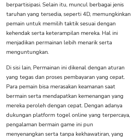
berpartisipasi. Selain itu, muncul berbagai jenis
taruhan yang tersedia, seperti 4D, memungkinkan
pemain untuk memilih taktik sesuai dengan
kehendak serta keterampilan mereka. Hal ini
menjadikan permainan lebih menarik serta
menguntungkan.
Di sisi lain, Permainan ini dikenal dengan aturan
yang tegas dan proses pembayaran yang cepat.
Para pemain bisa merasakan keamanan saat
bermain serta mendapatkan kemenangan yang
mereka peroleh dengan cepat. Dengan adanya
dukungan platform togel online yang terpercaya,
pengalaman bermain game ini pun
menyenangkan serta tanpa kekhawatiran, yang