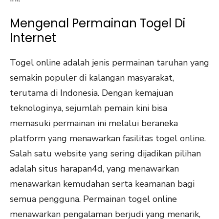
Mengenal Permainan Togel Di
Internet
Togel online adalah jenis permainan taruhan yang
semakin populer di kalangan masyarakat,
terutama di Indonesia. Dengan kemajuan
teknologinya, sejumlah pemain kini bisa
memasuki permainan ini melalui beraneka
platform yang menawarkan fasilitas togel online.
Salah satu website yang sering dijadikan pilihan
adalah situs harapan4d, yang menawarkan
menawarkan kemudahan serta keamanan bagi
semua pengguna. Permainan togel online
menawarkan pengalaman berjudi yang menarik,