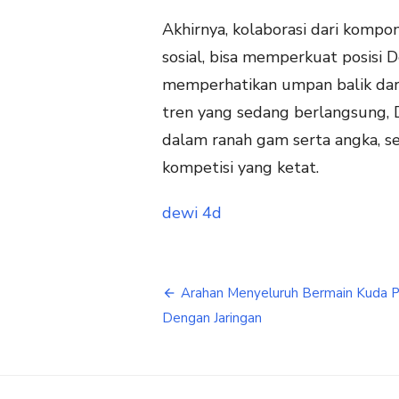
Akhirnya, kolaborasi dari kompon
sosial, bisa memperkuat posisi D
memperhatikan umpan balik dar
tren yang sedang berlangsung, 
dalam ranah gam serta angka, 
kompetisi yang ketat.
dewi 4d
Post
Arahan Menyeluruh Bermain Kuda 
navigation
Dengan Jaringan