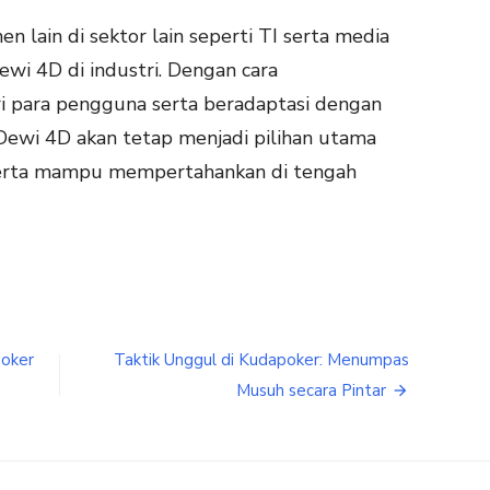
en lain di sektor lain seperti TI serta media
ewi 4D di industri. Dengan cara
i para pengguna serta beradaptasi dengan
Dewi 4D akan tetap menjadi pilihan utama
serta mampu mempertahankan di tengah
Poker
Taktik Unggul di Kudapoker: Menumpas
Musuh secara Pintar