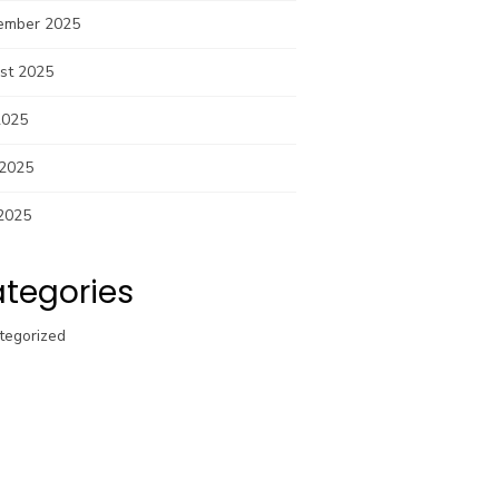
ember 2025
st 2025
2025
 2025
2025
tegories
tegorized