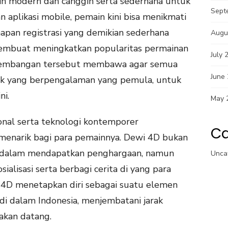
bih modern dan canggih serta sederhana untuk
Sept
 aplikasi mobile, pemain kini bisa menikmati
hapan registrasi yang demikian sederhana
Augu
embuat meningkatkan popularitas permainan
July 
erkembangan tersebut membawa agar semua
June
aik yang berpengalaman yang pemula, untuk
ni.
May 
onal serta teknologi kontemporer
Ca
 menarik bagi para pemainnya. Dewi 4D bukan
dalam mendapatkan penghargaan, namun
Unca
ialisasi serta berbagi cerita di yang para
wi 4D menetapkan diri sebagai suatu elemen
 di dalam Indonesia, menjembatani jarak
akan datang.