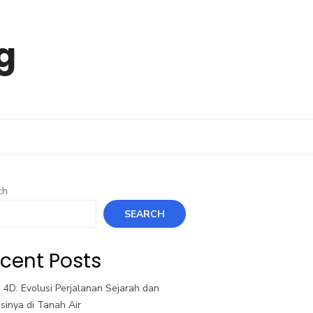
g
ch
SEARCH
cent Posts
4D: Evolusi Perjalanan Sejarah dan
sinya di Tanah Air