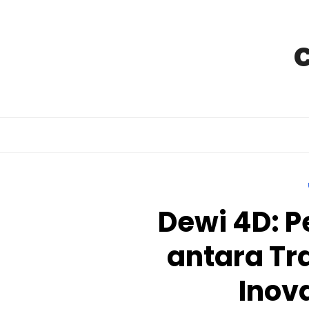
Skip
to
content
Dewi 4D: 
antara Tr
Inov