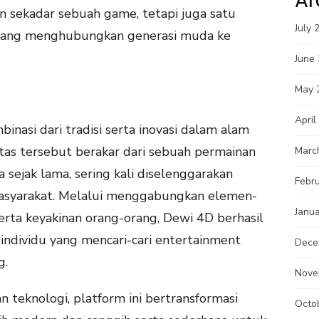
Ar
 sekadar sebuah game, tetapi juga satu
July 
yang menghubungkan generasi muda ke
June
May 
April
inasi dari tradisi serta inovasi dalam alam
vitas tersebut berakar dari sebuah permainan
Marc
 sejak lama, sering kali diselenggarakan
Febr
 masyarakat. Melalui menggabungkan elemen-
Janu
ta keyakinan orang-orang, Dewi 4D berhasil
individu yang mencari-cari entertainment
Dece
g.
Nove
 teknologi, platform ini bertransformasi
Octo