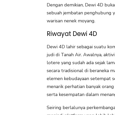
Dengan demikian, Dewi 4D bukan
sebuah jembatan penghubung 
warisan nenek moyang.
Riwayat Dewi 4D
Dewi 4D lahir sebagai suatu komb
judi di Tanah Air. Awalnya, akti
lotere yang sudah ada sejak lama
secara tradisional di beraneka
elemen kebudayaan setempat ser
menarik perhatian banyak orang 
serta kesempatan dalam menan
Seiring berlalunya perkembangan