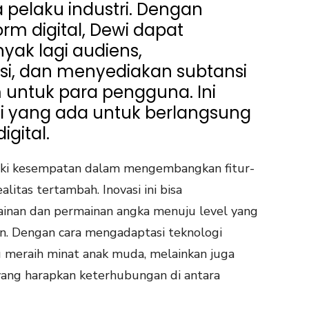
 pelaku industri. Dengan
m digital, Dewi dapat
yak lagi audiens,
si, dan menyediakan subtansi
untuk para pengguna. Ini
i yang ada untuk berlangsung
gital.
liki kesempatan dalam mengembangkan fitur-
alitas tertambah. Inovasi ini bisa
nan dan permainan angka menuju level yang
an. Dengan cara mengadaptasi teknologi
u meraih minat anak muda, melainkan juga
ang harapkan keterhubungan di antara