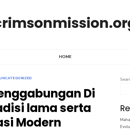
crimsonmission.or
HOME
UNCATEGORIZED
Sear
Penggabungan Di
adisi lama serta
Re
asi Modern
Maha 
Evolu