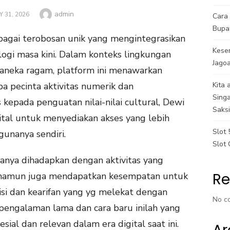
Author
admin
STED
 31, 2026
Cara
Bupat
bagai terobosan unik yang mengintegrasikan
Keser
logi masa kini. Dalam konteks lingkungan
Jago
aneka ragam, platform ini menawarkan
 pecinta aktivitas numerik dan
Kita
Sing
kepada penguatan nilai-nilai cultural, Dewi
Saks
tal untuk menyediakan akses yang lebih
Slot
unanya sendiri.
Slot 
hanya dihadapkan dengan aktivitas yang
R
namun juga mendapatkan kesempatan untuk
isi dan kearifan yang yg melekat dengan
No c
pengalaman lama dan cara baru inilah yang
ial dan relevan dalam era digital saat ini.