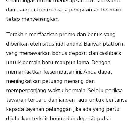
selalu ingat untuk menetapkan batasan waktu
dan uang untuk menjaga pengalaman bermain
tetap menyenangkan.
Terakhir, manfaatkan promo dan bonus yang
diberikan oleh situs judi online. Banyak platform
yang menawarkan bonus deposit dan cashback
untuk pemain baru maupun lama. Dengan
memanfaatkan kesempatan ini, Anda dapat
meningkatkan peluang menang dan
memperpanjang waktu bermain. Selalu periksa
tawaran terbaru dan jangan ragu untuk bertanya
kepada layanan pelanggan jika ada yang perlu
dijelaskan terkait bonus dan deposit pulsa.