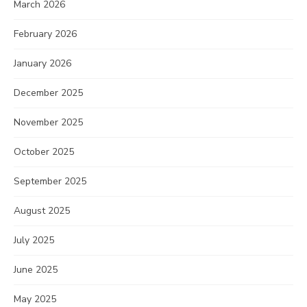
March 2026
February 2026
January 2026
December 2025
November 2025
October 2025
September 2025
August 2025
July 2025
June 2025
May 2025