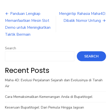
Post
Panduan Lengkap
Mengintip Rahasia Maha4D:
navigation
Memanfaatkan Mesin Slot
Dibalik Nomor Untung
Demo untuk Meningkatkan
Taktik Bermain
Search
SEARCH
Recent Posts
Maha 4D: Evolusi Perjalanan Sejarah dan Evolusinya di Tanah
Air
Cara Memaksimalkan Kemenangan Anda di Bupatitogel
Keseruan Bupatitogel: Dari Pemula Hingga Jagoan