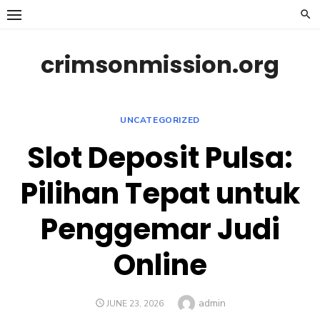
Skip
to
content
crimsonmission.org
UNCATEGORIZED
Slot Deposit Pulsa:
Pilihan Tepat untuk
Penggemar Judi
Online
Author
admin
POSTED
JUNE 23, 2026
ON