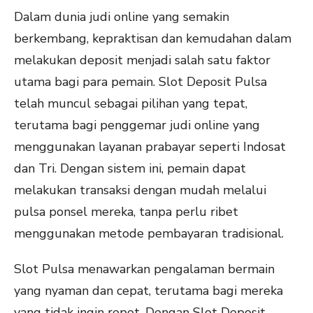
Dalam dunia judi online yang semakin
berkembang, kepraktisan dan kemudahan dalam
melakukan deposit menjadi salah satu faktor
utama bagi para pemain. Slot Deposit Pulsa
telah muncul sebagai pilihan yang tepat,
terutama bagi penggemar judi online yang
menggunakan layanan prabayar seperti Indosat
dan Tri. Dengan sistem ini, pemain dapat
melakukan transaksi dengan mudah melalui
pulsa ponsel mereka, tanpa perlu ribet
menggunakan metode pembayaran tradisional.
Slot Pulsa menawarkan pengalaman bermain
yang nyaman dan cepat, terutama bagi mereka
yang tidak ingin repot. Dengan Slot Deposit