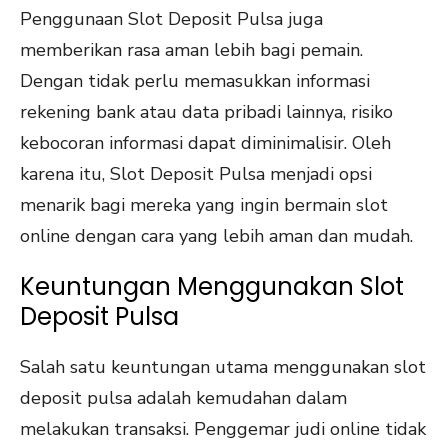
Penggunaan Slot Deposit Pulsa juga
memberikan rasa aman lebih bagi pemain.
Dengan tidak perlu memasukkan informasi
rekening bank atau data pribadi lainnya, risiko
kebocoran informasi dapat diminimalisir. Oleh
karena itu, Slot Deposit Pulsa menjadi opsi
menarik bagi mereka yang ingin bermain slot
online dengan cara yang lebih aman dan mudah.
Keuntungan Menggunakan Slot
Deposit Pulsa
Salah satu keuntungan utama menggunakan slot
deposit pulsa adalah kemudahan dalam
melakukan transaksi. Penggemar judi online tidak