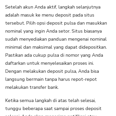
Setelah akun Anda aktif, langkah selanjutnya
adalah masuk ke menu deposit pada situs
tersebut. Pilih opsi deposit pulsa dan masukkan
nominal yang ingin Anda setor. Situs biasanya
sudah menyediakan panduan mengenai nominal
minimal dan maksimal yang dapat didepositkan.
Pastikan ada cukup pulsa di nomor yang Anda
daftarkan untuk menyelesaikan proses ini.
Dengan melakukan deposit pulsa, Anda bisa
langsung bermain tanpa harus repot-repot
melakukan transfer bank.
Ketika semua langkah di atas telah selesai,
tunggu beberapa saat sampai proses deposit