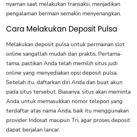
nyaman saat melakukan transaksi, menjadikan
pengalaman bermain semakin menyenangkan.
Cara Melakukan Deposit Pulsa
Melakukan deposit pulsa untuk permainan slot
online sangatlah mudah dan praktis. Pertama-
tama, pastikan Anda telah memilih situs judi
online yang menyediakan opsi deposit pulsa.
Setelah itu, daftarkan diri Anda dan buat akun
pada situs tersebut. Biasanya, situs akan meminta
Anda untuk memasukkan nomor telepon yang
terdaftar atas nama Anda, baik itu menggunakan
provider Indosat maupun Tri, agar proses deposit
dapat berjalan lancar.