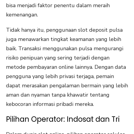
bisa menjadi faktor penentu dalam meraih
kemenangan.
Tidak hanya itu, penggunaan slot deposit pulsa
juga menawarkan tingkat keamanan yang lebih
baik. Transaksi menggunakan pulsa mengurangi
risiko penipuan yang sering terjadi dengan
metode pembayaran online lainnya. Dengan data
pengguna yang lebih privasi terjaga, pemain
dapat merasakan pengalaman bermain yang lebih
aman dan nyaman tanpa khawatir tentang
kebocoran informasi pribadi mereka.
Pilihan Operator: Indosat dan Tri