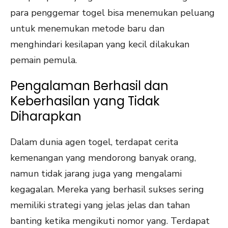
para penggemar togel bisa menemukan peluang
untuk menemukan metode baru dan
menghindari kesilapan yang kecil dilakukan
pemain pemula.
Pengalaman Berhasil dan
Keberhasilan yang Tidak
Diharapkan
Dalam dunia agen togel, terdapat cerita
kemenangan yang mendorong banyak orang,
namun tidak jarang juga yang mengalami
kegagalan. Mereka yang berhasil sukses sering
memiliki strategi yang jelas jelas dan tahan
banting ketika mengikuti nomor yang. Terdapat