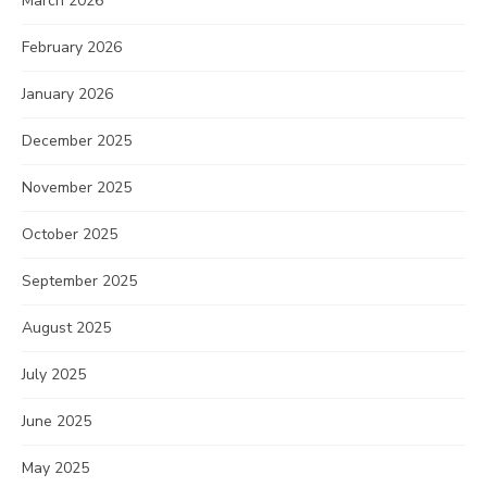
March 2026
February 2026
January 2026
December 2025
November 2025
October 2025
September 2025
August 2025
July 2025
June 2025
May 2025