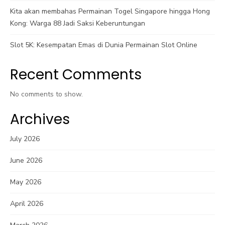
Kita akan membahas Permainan Togel Singapore hingga Hong
Kong: Warga 88 Jadi Saksi Keberuntungan
Slot 5K: Kesempatan Emas di Dunia Permainan Slot Online
Recent Comments
No comments to show.
Archives
July 2026
June 2026
May 2026
April 2026