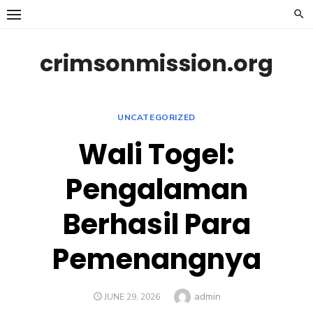
Skip
to
content
crimsonmission.org
UNCATEGORIZED
Wali Togel:
Pengalaman
Berhasil Para
Pemenangnya
Author
admin
POSTED
JUNE 29, 2026
ON