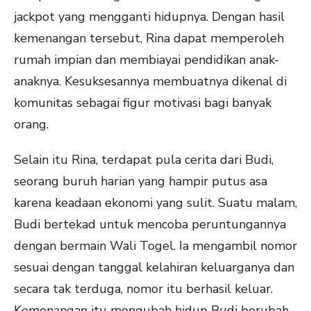
jackpot yang mengganti hidupnya. Dengan hasil
kemenangan tersebut, Rina dapat memperoleh
rumah impian dan membiayai pendidikan anak-
anaknya. Kesuksesannya membuatnya dikenal di
komunitas sebagai figur motivasi bagi banyak
orang.
Selain itu Rina, terdapat pula cerita dari Budi,
seorang buruh harian yang hampir putus asa
karena keadaan ekonomi yang sulit. Suatu malam,
Budi bertekad untuk mencoba peruntungannya
dengan bermain Wali Togel. Ia mengambil nomor
sesuai dengan tanggal kelahiran keluarganya dan
secara tak terduga, nomor itu berhasil keluar.
Kemenangan itu mengubah hidup Budi berubah,