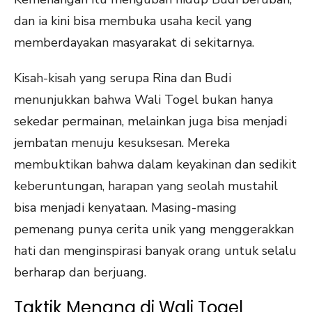
dan ia kini bisa membuka usaha kecil yang
memberdayakan masyarakat di sekitarnya.
Kisah-kisah yang serupa Rina dan Budi
menunjukkan bahwa Wali Togel bukan hanya
sekedar permainan, melainkan juga bisa menjadi
jembatan menuju kesuksesan. Mereka
membuktikan bahwa dalam keyakinan dan sedikit
keberuntungan, harapan yang seolah mustahil
bisa menjadi kenyataan. Masing-masing
pemenang punya cerita unik yang menggerakkan
hati dan menginspirasi banyak orang untuk selalu
berharap dan berjuang.
Taktik Menang di Wali Togel