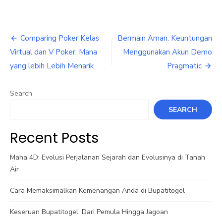
Post
Comparing Poker Kelas
Bermain Aman: Keuntungan
navigation
Virtual dan V Poker: Mana
Menggunakan Akun Demo
yang lebih Lebih Menarik
Pragmatic
Search
SEARCH
Recent Posts
Maha 4D: Evolusi Perjalanan Sejarah dan Evolusinya di Tanah
Air
Cara Memaksimalkan Kemenangan Anda di Bupatitogel
Keseruan Bupatitogel: Dari Pemula Hingga Jagoan