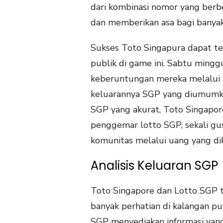
dari kombinasi nomor yang berb
dan memberikan asa bagi banyak
Sukses Toto Singapura dapat ter
publik di game ini. Sabtu mingg
keberuntungan mereka melalui
keluarannya SGP yang diumumka
SGP yang akurat, Toto Singapor
penggemar lotto SGP, sekali gu
komunitas melalui uang yang dik
Analisis Keluaran SGP
Toto Singapore dan Lotto SGP 
banyak perhatian di kalangan pu
SGP menyediakan informasi yang