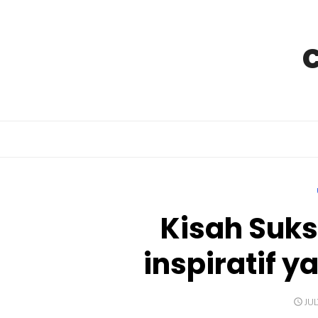
Skip
to
content
Kisah Suks
inspiratif 
PO
JUL
ON