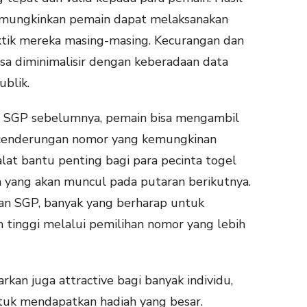
emungkinkan pemain dapat melaksanakan
tik mereka masing-masing. Kecurangan dan
sa diminimalisir dengan keberadaan data
ublik.
ta SGP sebelumnya, pemain bisa mengambil
ecenderungan nomor yang kemungkinan
lat bantu penting bagi para pecinta togel
 yang akan muncul pada putaran berikutnya.
an SGP, banyak yang berharap untuk
 tinggi melalui pemilihan nomor yang lebih
arkan juga attractive bagi banyak individu,
uk mendapatkan hadiah yang besar.