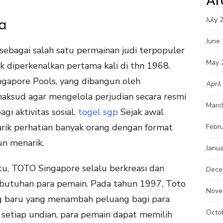
Ar
July 
ra
June
ebagai salah satu permainan judi terpopuler
May 
ak diperkenalkan pertama kali di thn 1968.
ingapore Pools, yang dibangun oleh
April
aksud agar mengelola perjudian secara resmi
Marc
i aktivitas sosial.
togel sgp
Sejak awal
rik perhatian banyak orang dengan format
Febr
n menarik.
Janu
tu, TOTO Singapore selalu berkreasi dan
Dece
ebutuhan para pemain. Pada tahun 1997, Toto
Nove
g baru yang menambah peluang bagi para
Octo
setiap undian, para pemain dapat memilih