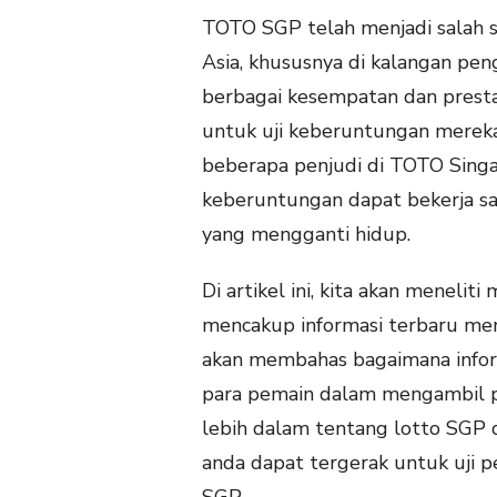
TOTO SGP telah menjadi salah s
Asia, khususnya di kalangan pe
berbagai kesempatan dan prest
untuk uji keberuntungan mereka
beberapa penjudi di TOTO Sing
keberuntungan dapat bekerja s
yang mengganti hidup.
Di artikel ini, kita akan menel
mencakup informasi terbaru men
akan membahas bagaimana infor
para pemain dalam mengambil p
lebih dalam tentang lotto SGP 
anda dapat tergerak untuk uji 