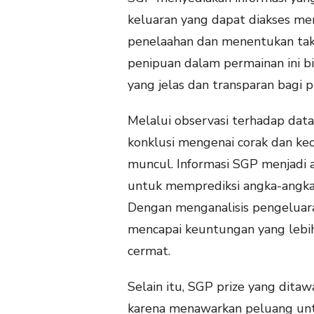
keluaran yang dapat diakses m
penelaahan dan menentukan tak
penipuan dalam permainan ini bi
yang jelas dan transparan bagi p
Melalui observasi terhadap da
konklusi mengenai corak dan k
muncul. Informasi SGP menjadi a
untuk memprediksi angka-angka
Dengan menganalisis pengeluar
mencapai keuntungan yang lebih
cermat.
Selain itu, SGP prize yang ditaw
karena menawarkan peluang unt