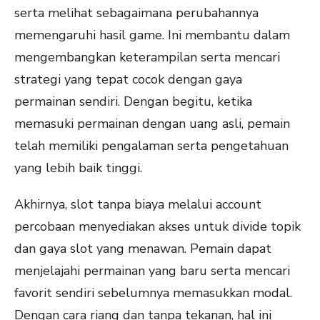
serta melihat sebagaimana perubahannya
memengaruhi hasil game. Ini membantu dalam
mengembangkan keterampilan serta mencari
strategi yang tepat cocok dengan gaya
permainan sendiri. Dengan begitu, ketika
memasuki permainan dengan uang asli, pemain
telah memiliki pengalaman serta pengetahuan
yang lebih baik tinggi.
Akhirnya, slot tanpa biaya melalui account
percobaan menyediakan akses untuk divide topik
dan gaya slot yang menawan. Pemain dapat
menjelajahi permainan yang baru serta mencari
favorit sendiri sebelumnya memasukkan modal.
Dengan cara riang dan tanpa tekanan, hal ini