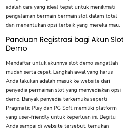
adalah cara yang ideal tepat untuk menikmati
pengalaman bermain bermain slot dalam total
dan menentukan opsi terbaik yang mereka mau.
Panduan Registrasi bagi Akun Slot
Demo
Mendaftar untuk akunnya slot demo sangatlah
mudah serta cepat. Langkah awal yang harus
Anda lakukan adalah masuk ke website dari
penyedia permainan slot yang menyediakan opsi
demo. Banyak penyedia terkemuka seperti
Pragmatic Play dan PG Soft memiliki platform
yang user-friendly untuk keperluan ini. Begitu
Anda sampai di website tersebut, temukan