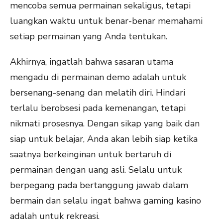
mencoba semua permainan sekaligus, tetapi
luangkan waktu untuk benar-benar memahami
setiap permainan yang Anda tentukan.
Akhirnya, ingatlah bahwa sasaran utama
mengadu di permainan demo adalah untuk
bersenang-senang dan melatih diri. Hindari
terlalu berobsesi pada kemenangan, tetapi
nikmati prosesnya. Dengan sikap yang baik dan
siap untuk belajar, Anda akan lebih siap ketika
saatnya berkeinginan untuk bertaruh di
permainan dengan uang asli. Selalu untuk
berpegang pada bertanggung jawab dalam
bermain dan selalu ingat bahwa gaming kasino
adalah untuk rekreasi.