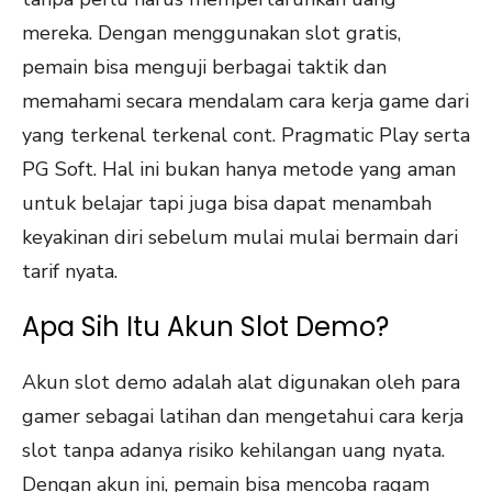
mereka. Dengan menggunakan slot gratis,
pemain bisa menguji berbagai taktik dan
memahami secara mendalam cara kerja game dari
yang terkenal terkenal cont. Pragmatic Play serta
PG Soft. Hal ini bukan hanya metode yang aman
untuk belajar tapi juga bisa dapat menambah
keyakinan diri sebelum mulai mulai bermain dari
tarif nyata.
Apa Sih Itu Akun Slot Demo?
Akun slot demo adalah alat digunakan oleh para
gamer sebagai latihan dan mengetahui cara kerja
slot tanpa adanya risiko kehilangan uang nyata.
Dengan akun ini, pemain bisa mencoba ragam