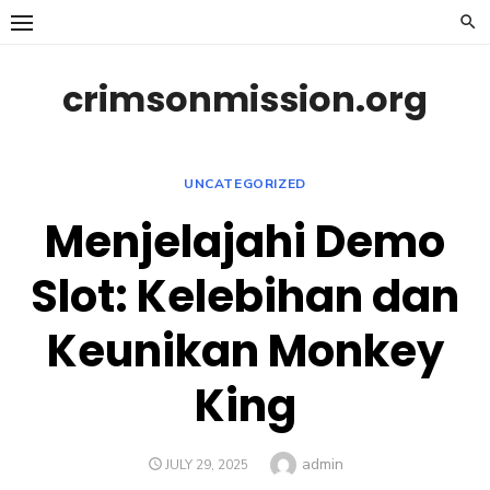
Skip
to
content
crimsonmission.org
UNCATEGORIZED
Menjelajahi Demo
Slot: Kelebihan dan
Keunikan Monkey
King
Author
admin
POSTED
JULY 29, 2025
ON