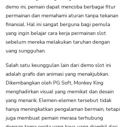
demo ini, pemain dapat mencoba berbagai fitur
permainan dan memahami aturan tanpa tekanan
finansial. Hal ini sangat berguna bagi pemula
yang ingin belajar cara kerja permainan slot
sebelum mereka melakukan taruhan dengan
uang sungguhan.
Salah satu keunggulan lain dari demo slot ini
adalah grafis dan animasi yang menakjubkan.
Dikembangkan oleh PG Soft, Monkey King
menghadirkan visual yang memikat dan desain
yang menarik. Elemen-elemen tersebut tidak
hanya meningkatkan pengalaman bermain, tetapi
juga membuat pemain merasa terhubung
dengan tema cerita yang kaya, yang diambil dari