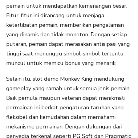
pemain untuk mendapatkan kemenangan besar.
Fitur-fitur ini dirancang untuk menjaga
keterlibatan pemain, memberikan pengalaman
yang dinamis dan tidak monoton. Dengan setiap
putaran, pemain dapat merasakan antisipasi yang
tinggi saat menunggu simbol-simbol tertentu
muncul untuk memicu bonus yang menarik.
Selain itu, slot demo Monkey King mendukung
gameplay yang ramah untuk semua jenis pemain.
Baik pemula maupun veteran dapat menikmati
permainan ini berkat pengaturan taruhan yang
fleksibel dan kemudahan dalam memahami
mekanisme permainan. Dengan dukungan dari
penyedia terkenal seperti PG Soft dan Pragmatic