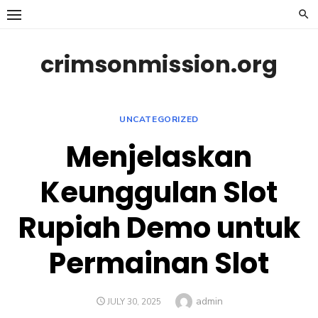
Skip
to
content
crimsonmission.org
UNCATEGORIZED
Menjelaskan
Keunggulan Slot
Rupiah Demo untuk
Permainan Slot
Author
admin
POSTED
JULY 30, 2025
ON