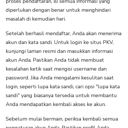
proses pendaftaran, isi semua informasi yang
diperlukan dengan benar untuk menghindari
masalah di kemudian hari.
Setelah berhasil mendaftar, Anda akan menerima
akun dan kata sandi. Untuk login ke situs PKV,
kunjungi laman resmi dan masukkan informasi
akun Anda. Pastikan Anda tidak membuat
kesalahan ketik saat mengisi username dan
password. Jika Anda mengalami kesulitan saat
login, seperti lupa kata sandi, cari opsi "lupa kata
sandi" yang biasanya tersedia untuk membantu
Anda mendapatkan kembali akses ke akun.
Sebelum mulai bermain, periksa kembali semua
pengaturan akun Anda. Pastikan profil Anda