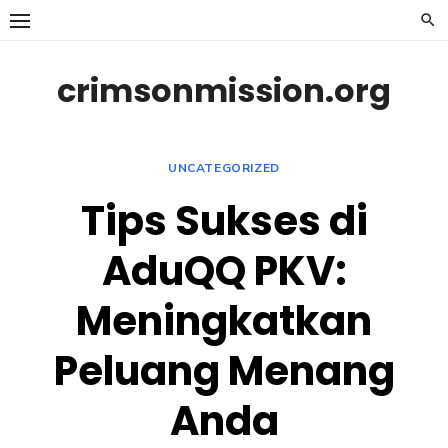
Skip
to
content
crimsonmission.org
UNCATEGORIZED
Tips Sukses di
AduQQ PKV:
Meningkatkan
Peluang Menang
Anda