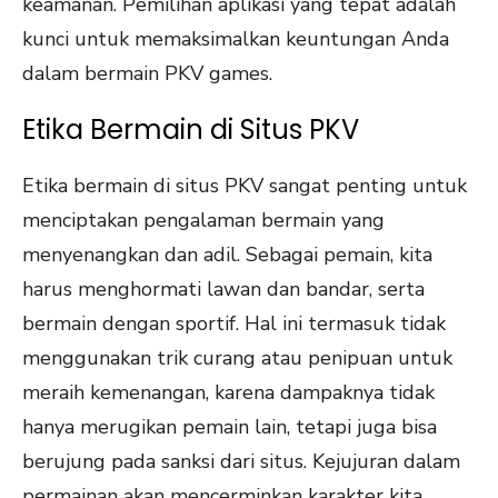
keamanan. Pemilihan aplikasi yang tepat adalah
kunci untuk memaksimalkan keuntungan Anda
dalam bermain PKV games.
Etika Bermain di Situs PKV
Etika bermain di situs PKV sangat penting untuk
menciptakan pengalaman bermain yang
menyenangkan dan adil. Sebagai pemain, kita
harus menghormati lawan dan bandar, serta
bermain dengan sportif. Hal ini termasuk tidak
menggunakan trik curang atau penipuan untuk
meraih kemenangan, karena dampaknya tidak
hanya merugikan pemain lain, tetapi juga bisa
berujung pada sanksi dari situs. Kejujuran dalam
permainan akan mencerminkan karakter kita