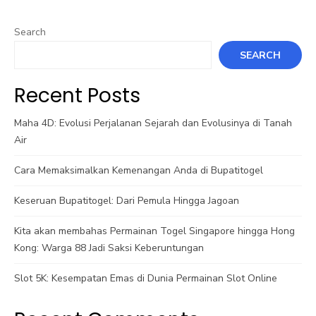
Search
SEARCH
Recent Posts
Maha 4D: Evolusi Perjalanan Sejarah dan Evolusinya di Tanah
Air
Cara Memaksimalkan Kemenangan Anda di Bupatitogel
Keseruan Bupatitogel: Dari Pemula Hingga Jagoan
Kita akan membahas Permainan Togel Singapore hingga Hong
Kong: Warga 88 Jadi Saksi Keberuntungan
Slot 5K: Kesempatan Emas di Dunia Permainan Slot Online