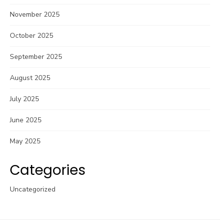
November 2025
October 2025
September 2025
August 2025
July 2025
June 2025
May 2025
Categories
Uncategorized