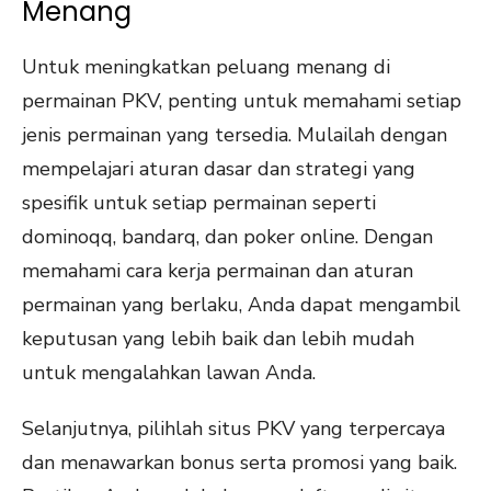
Menang
Untuk meningkatkan peluang menang di
permainan PKV, penting untuk memahami setiap
jenis permainan yang tersedia. Mulailah dengan
mempelajari aturan dasar dan strategi yang
spesifik untuk setiap permainan seperti
dominoqq, bandarq, dan poker online. Dengan
memahami cara kerja permainan dan aturan
permainan yang berlaku, Anda dapat mengambil
keputusan yang lebih baik dan lebih mudah
untuk mengalahkan lawan Anda.
Selanjutnya, pilihlah situs PKV yang terpercaya
dan menawarkan bonus serta promosi yang baik.