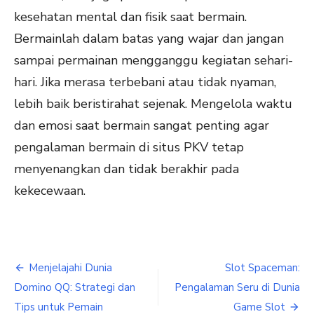
kesehatan mental dan fisik saat bermain.
Bermainlah dalam batas yang wajar dan jangan
sampai permainan mengganggu kegiatan sehari-
hari. Jika merasa terbebani atau tidak nyaman,
lebih baik beristirahat sejenak. Mengelola waktu
dan emosi saat bermain sangat penting agar
pengalaman bermain di situs PKV tetap
menyenangkan dan tidak berakhir pada
kekecewaan.
Post
Menjelajahi Dunia
Slot Spaceman:
navigation
Domino QQ: Strategi dan
Pengalaman Seru di Dunia
Tips untuk Pemain
Game Slot