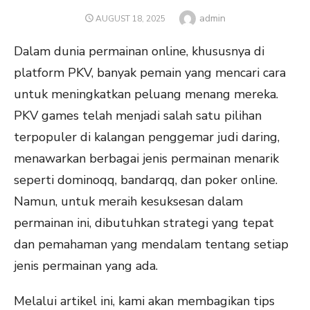
Author
admin
POSTED
AUGUST 18, 2025
ON
Dalam dunia permainan online, khususnya di
platform PKV, banyak pemain yang mencari cara
untuk meningkatkan peluang menang mereka.
PKV games telah menjadi salah satu pilihan
terpopuler di kalangan penggemar judi daring,
menawarkan berbagai jenis permainan menarik
seperti dominoqq, bandarqq, dan poker online.
Namun, untuk meraih kesuksesan dalam
permainan ini, dibutuhkan strategi yang tepat
dan pemahaman yang mendalam tentang setiap
jenis permainan yang ada.
Melalui artikel ini, kami akan membagikan tips