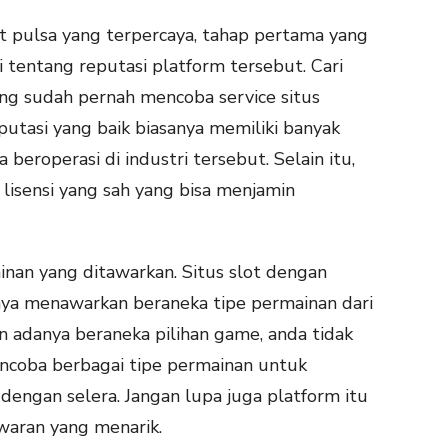
t pulsa yang terpercaya, tahap pertama yang
i tentang reputasi platform tersebut. Cari
yang sudah pernah mencoba service situs
putasi yang baik biasanya memiliki banyak
a beroperasi di industri tersebut. Selain itu,
lisensi yang sah yang bisa menjamin
nan yang ditawarkan. Situs slot dengan
nya menawarkan beraneka tipe permainan dari
adanya beraneka pilihan game, anda tidak
encoba berbagai tipe permainan untuk
engan selera. Jangan lupa juga platform itu
waran yang menarik.