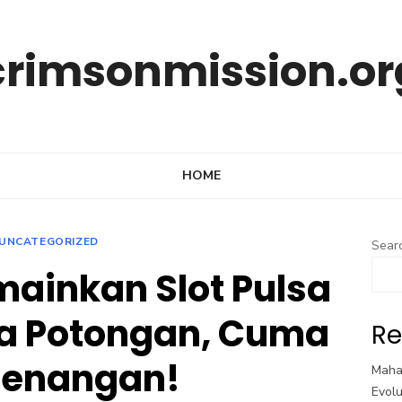
crimsonmission.or
HOME
UNCATEGORIZED
Sear
ainkan Slot Pulsa
Ada Potongan, Cuma
Re
enangan!
Maha 
Evolu