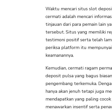
Waktu mencari situs slot deposi
cermati adalah mencari informas
tinjauan dari para pemain lain 
tersebut. Situs yang memiliki re
testimoni positif serta telah lam
periksa platform itu mempunyai 
keamanannya.
Kemudian, cermati ragam permai
deposit pulsa yang bagus biasa
pengembang terkemuka. Dengan 
hanya akan jenuh tetapi juga m
mendapatkan yang paling cocok d
menawarkan insentif serta pena