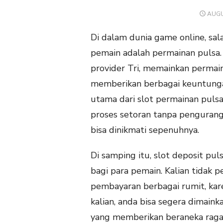
POST
AUGU
ON
Di dalam dunia game online, sala
pemain adalah permainan pulsa
provider Tri, memainkan permaina
memberikan berbagai keuntungan
utama dari slot permainan puls
proses setoran tanpa pengurang
bisa dinikmati sepenuhnya.
Di samping itu, slot deposit pul
bagi para pemain. Kalian tidak 
pembayaran berbagai rumit, kar
kalian, anda bisa segera dimainka
yang memberikan beraneka raga