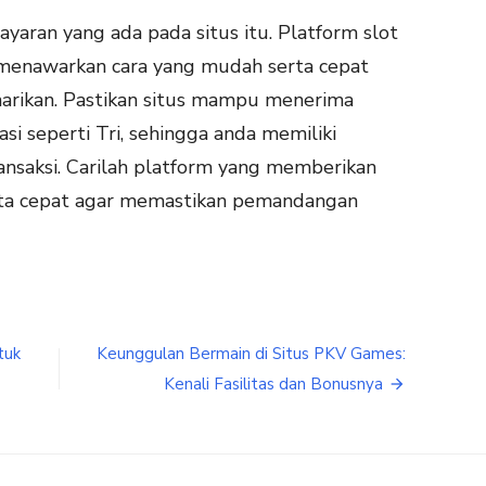
ayaran yang ada pada situs itu. Platform slot
 menawarkan cara yang mudah serta cepat
arikan. Pastikan situs mampu menerima
i seperti Tri, sehingga anda memiliki
ransaksi. Carilah platform yang memberikan
erta cepat agar memastikan pemandangan
tuk
Keunggulan Bermain di Situs PKV Games:
Kenali Fasilitas dan Bonusnya