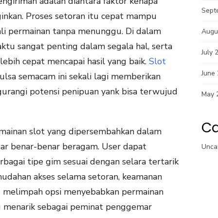
engiriman adalah diantara faktor kenapa
Sept
ginkan. Proses setoran itu cepat mampu
li permainan tanpa menunggu. Di dalam
Augu
ktu sangat penting dalam segala hal, serta
July 
lebih cepat mencapai hasil yang baik.
Slot
June
lsa semacam ini sekali lagi memberikan
urangi potensi penipuan yank bisa terwujud
May 
Ca
rmainan slot yang dipersembahkan dalam
lsar benar-benar beragam. User dapat
Unca
agai tipe gim sesuai dengan selara tertarik
mudahan akses selama setoran, keamanan
ang melimpah opsi menyebabkan permainan
ang menarik sebagai peminat penggemar