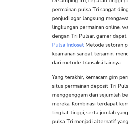
Di samping itu, cepatan tinggi p
permainan pulsa Tri sangat diin
penjudi agar langsung mengawa
lingkungan permainan online, wa
dengan Tri Pulsar, gamer dapat 
Pulsa Indosat
Metode setoran pu
keamanan sangat terjamin, meng
dari metode transaksi lainnya.
Yang terakhir, kemacam gim pe
situs permainan deposit Tri Pu
menggenggam dari sejumlah berb
mereka. Kombinasi terdapat ke
tingkat tinggi, serta jumlah y
pulsa Tri menjadi alternatif y