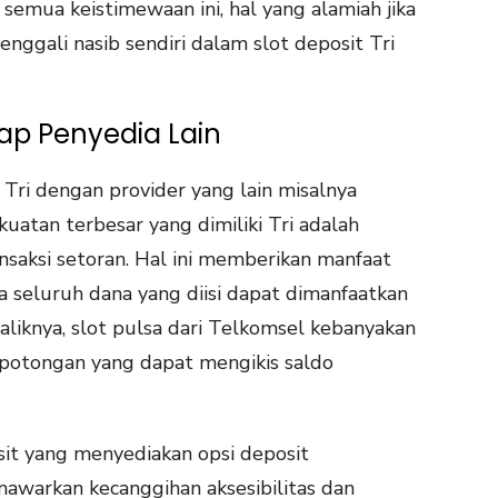
semua keistimewaan ini, hal yang alamiah jika
nggali nasib sendiri dalam slot deposit Tri
p Penyedia Lain
Tri dengan provider yang lain misalnya
uatan terbesar yang dimiliki Tri adalah
nsaksi setoran. Hal ini memberikan manfaat
a seluruh dana yang diisi dapat dimanfaatkan
liknya, slot pulsa dari Telkomsel kebanyakan
otongan yang dapat mengikis saldo
osit yang menyediakan opsi deposit
nawarkan kecanggihan aksesibilitas dan