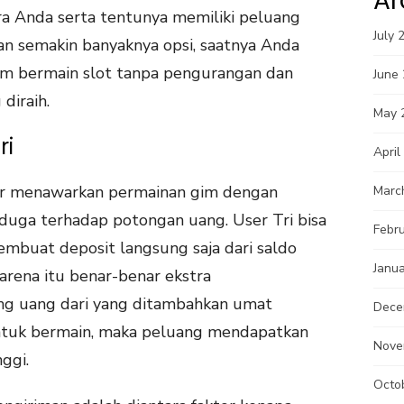
Ar
ra Anda serta tentunya memiliki peluang
July 
n semakin banyaknya opsi, saatnya Anda
am bermain slot tanpa pengurangan dan
June
diraih.
May 
ri
April
ar menawarkan permainan gim dengan
Marc
uga terhadap potongan uang. User Tri bisa
Febr
mbuat deposit langsung saja dari saldo
Janu
arena itu benar-benar ekstra
g uang dari yang ditambahkan umat
Dece
ntuk bermain, maka peluang mendapatkan
Nove
ggi.
Octo