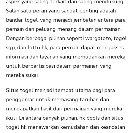
aspek yang saling terkait dan saling mendukung.
Salah satu peran yang sangat penting adalah
bandar togel, yang menjadi jembatan antara para
pemain dan peluang menang dalam permainan.
Dengan berbagai pilihan seperti wargatoto, togel
sgp, dan lotto hk, para pemain dapat mengakses
informasi dan layanan yang memudahkan mereka
untuk berpartisipasi dalam permainan yang
mereka sukai.
Situs togel menjadi tempat utama bagi para
penggemar untuk memasang taruhan dan
mendapatkan hasil dari permainan yang mereka
ikuti. Di antara banyak pilihan, hk pools dan situs
togel hk menawarkan kemudahan dan keandalan