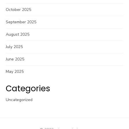
October 2025
September 2025
August 2025
July 2025
June 2025
May 2025
Categories
Uncategorized