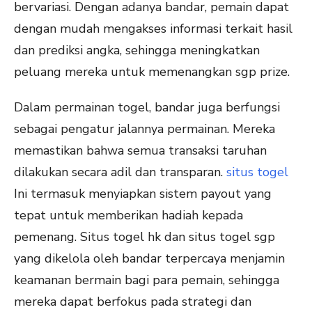
bervariasi. Dengan adanya bandar, pemain dapat
dengan mudah mengakses informasi terkait hasil
dan prediksi angka, sehingga meningkatkan
peluang mereka untuk memenangkan sgp prize.
Dalam permainan togel, bandar juga berfungsi
sebagai pengatur jalannya permainan. Mereka
memastikan bahwa semua transaksi taruhan
dilakukan secara adil dan transparan.
situs togel
Ini termasuk menyiapkan sistem payout yang
tepat untuk memberikan hadiah kepada
pemenang. Situs togel hk dan situs togel sgp
yang dikelola oleh bandar terpercaya menjamin
keamanan bermain bagi para pemain, sehingga
mereka dapat berfokus pada strategi dan