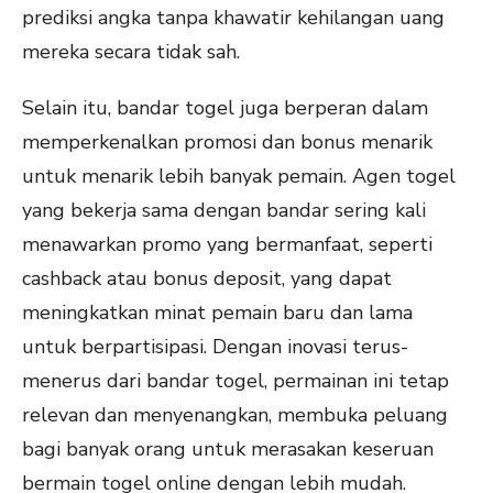
prediksi angka tanpa khawatir kehilangan uang
mereka secara tidak sah.
Selain itu, bandar togel juga berperan dalam
memperkenalkan promosi dan bonus menarik
untuk menarik lebih banyak pemain. Agen togel
yang bekerja sama dengan bandar sering kali
menawarkan promo yang bermanfaat, seperti
cashback atau bonus deposit, yang dapat
meningkatkan minat pemain baru dan lama
untuk berpartisipasi. Dengan inovasi terus-
menerus dari bandar togel, permainan ini tetap
relevan dan menyenangkan, membuka peluang
bagi banyak orang untuk merasakan keseruan
bermain togel online dengan lebih mudah.