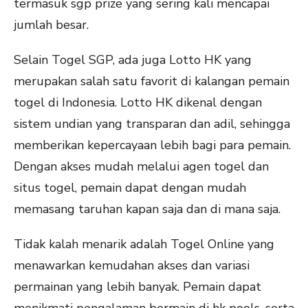
termasuk sgp prize yang sering kali mencapai
jumlah besar.
Selain Togel SGP, ada juga Lotto HK yang
merupakan salah satu favorit di kalangan pemain
togel di Indonesia. Lotto HK dikenal dengan
sistem undian yang transparan dan adil, sehingga
memberikan kepercayaan lebih bagi para pemain.
Dengan akses mudah melalui agen togel dan
situs togel, pemain dapat dengan mudah
memasang taruhan kapan saja dan di mana saja.
Tidak kalah menarik adalah Togel Online yang
menawarkan kemudahan akses dan variasi
permainan yang lebih banyak. Pemain dapat