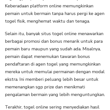
Keberadaan platform online memungkinkan
pemain untuk bermain tanpa harus pergi ke agen
togel fisik, menghemat waktu dan tenaga.
Selain itu, banyak situs togel online menawarkan
berbagai promosi dan bonus menarik untuk para
pemain baru maupun yang sudah ada. Misalnya,
pemain dapat menemukan tawaran bonus
pendaftaran di agen togel yang memungkinkan
mereka untuk memulai permainan dengan modal
ekstra. Ini memberi peluang lebih besar untuk
memenangkan sgp prize dan menikmati
pengalaman bermain yang lebih menguntungkan.
Terakhir, togel online sering menyediakan hasil