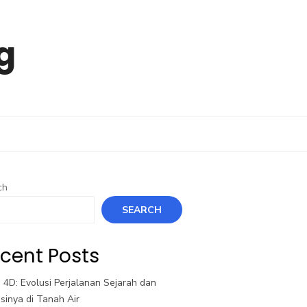
g
ch
SEARCH
cent Posts
4D: Evolusi Perjalanan Sejarah dan
sinya di Tanah Air