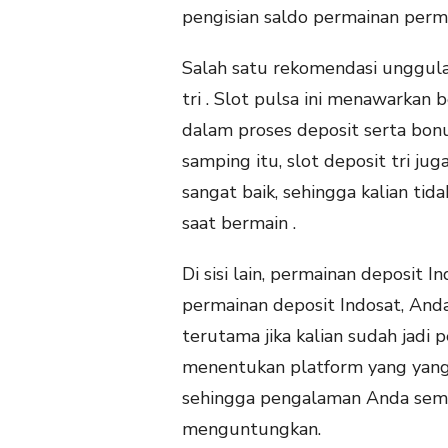
pengisian saldo permainan perma
Salah satu rekomendasi unggul
tri . Slot pulsa ini menawarkan
dalam proses deposit serta bonu
samping itu, slot deposit tri ju
sangat baik, sehingga kalian ti
saat bermain .
Di sisi lain, permainan deposit 
permainan deposit Indosat, And
terutama jika kalian sudah jadi p
menentukan platform yang yang
sehingga pengalaman Anda sem
menguntungkan.