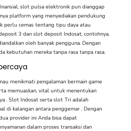
inansial, slot pulsa elektronik pun dianggap
knya platform yang menyediakan pendukung
k perlu cemas tentang tipu daya atau
posit 3 dan slot deposit Indosat, contohnya,
 diandalkan oleh banyak pengguna. Dengan
da kebutuhan mereka tanpa rasa tanpa rasa.
rpercaya
n mau menikmati pengalaman bermain game
erta memuaskan, vital untuk menentukan
a . Slot Indosat serta slot Tri adalah
nal di kalangan antara penggemar . Dengan
ua provider ini Anda bisa dapat
nyamanan dalam proses transaksi dan