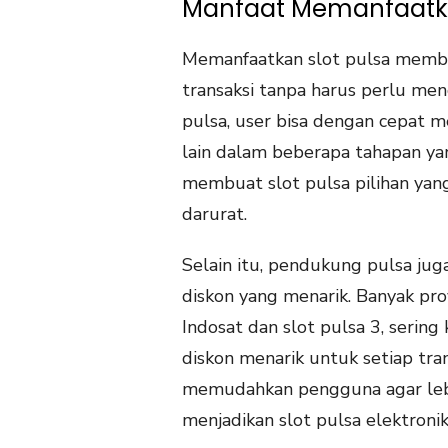
Manfaat Memanfaatka
Memanfaatkan slot pulsa memb
transaksi tanpa harus perlu menc
pulsa, user bisa dengan cepat m
lain dalam beberapa tahapan yan
membuat slot pulsa pilihan yang
darurat.
Selain itu, pendukung pulsa ju
diskon yang menarik. Banyak pro
Indosat dan slot pulsa 3, seri
diskon menarik untuk setiap tran
memudahkan pengguna agar lebih
menjadikan slot pulsa elektronik