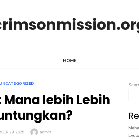
crimsonmission.or
HOME
UNCATEGORIZED
Sear
: Mana lebih Lebih
untungkan?
Re
Maha 
Author
admin
D
BER 29, 2025
Evolu