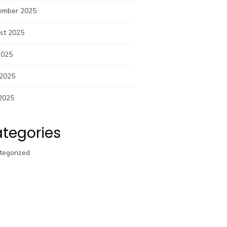
ember 2025
st 2025
2025
 2025
2025
tegories
tegorized