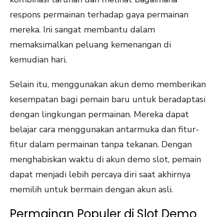
respons permainan terhadap gaya permainan
mereka. Ini sangat membantu dalam
memaksimalkan peluang kemenangan di
kemudian hari.
Selain itu, menggunakan akun demo memberikan
kesempatan bagi pemain baru untuk beradaptasi
dengan lingkungan permainan. Mereka dapat
belajar cara menggunakan antarmuka dan fitur-
fitur dalam permainan tanpa tekanan. Dengan
menghabiskan waktu di akun demo slot, pemain
dapat menjadi lebih percaya diri saat akhirnya
memilih untuk bermain dengan akun asli.
Permainan Populer di Slot Demo