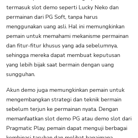
termasuk slot demo seperti Lucky Neko dan
permainan dari PG Soft, tanpa harus
menggunakan uang asli. Hal ini memungkinkan
pemain untuk memahami mekanisme permainan
dan fitur-fitur khusus yang ada sebelumnya,
sehingga mereka dapat membuat keputusan
yang lebih bijak saat bermain dengan uang
sungguhan.
Akun demo juga memungkinkan pemain untuk
mengembangkan strategi dan teknik bermain
sebelum terjun ke permainan nyata. Dengan
memanfaatkan slot demo PG atau demo slot dari
Pragmatic Play, pemain dapat menguji berbagai
kombinasi taruhan dan melihat bagaimana