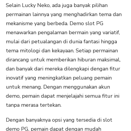
Selain Lucky Neko, ada juga banyak pilihan
permainan lainnya yang menghadirkan tema dan
mekanisme yang berbeda. Demo slot PG
menawarkan pengalaman bermain yang variatif,
mulai dari petualangan di dunia fantasi hingga
tema mitologi dan kekayaan. Setiap permainan
dirancang untuk memberikan hiburan maksimal,
dan banyak dari mereka dilengkapi dengan fitur
inovatif yang meningkatkan peluang pemain
untuk menang. Dengan menggunakan akun
demo, pemain dapat menjelajahi semua fitur ini
tanpa merasa tertekan.
Dengan banyaknya opsi yang tersedia di slot
demo PG, pemain dapat dengan mudah