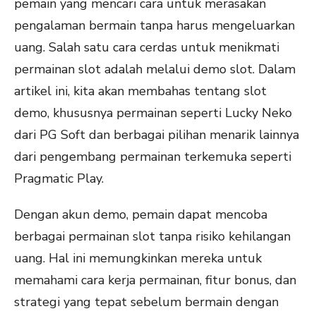
pemain yang mencari cara untuk merasakan
pengalaman bermain tanpa harus mengeluarkan
uang. Salah satu cara cerdas untuk menikmati
permainan slot adalah melalui demo slot. Dalam
artikel ini, kita akan membahas tentang slot
demo, khususnya permainan seperti Lucky Neko
dari PG Soft dan berbagai pilihan menarik lainnya
dari pengembang permainan terkemuka seperti
Pragmatic Play.
Dengan akun demo, pemain dapat mencoba
berbagai permainan slot tanpa risiko kehilangan
uang. Hal ini memungkinkan mereka untuk
memahami cara kerja permainan, fitur bonus, dan
strategi yang tepat sebelum bermain dengan