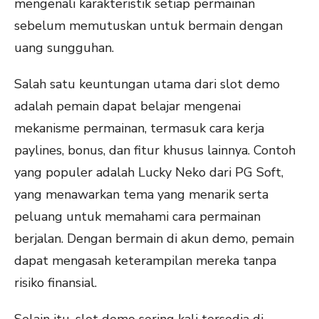
mengenali karakteristik setiap permainan
sebelum memutuskan untuk bermain dengan
uang sungguhan.
Salah satu keuntungan utama dari slot demo
adalah pemain dapat belajar mengenai
mekanisme permainan, termasuk cara kerja
paylines, bonus, dan fitur khusus lainnya. Contoh
yang populer adalah Lucky Neko dari PG Soft,
yang menawarkan tema yang menarik serta
peluang untuk memahami cara permainan
berjalan. Dengan bermain di akun demo, pemain
dapat mengasah keterampilan mereka tanpa
risiko finansial.