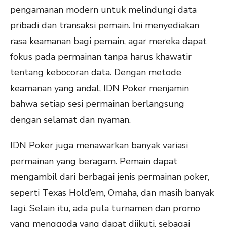
pengamanan modern untuk melindungi data
pribadi dan transaksi pemain. Ini menyediakan
rasa keamanan bagi pemain, agar mereka dapat
fokus pada permainan tanpa harus khawatir
tentang kebocoran data. Dengan metode
keamanan yang andal, IDN Poker menjamin
bahwa setiap sesi permainan berlangsung
dengan selamat dan nyaman.
IDN Poker juga menawarkan banyak variasi
permainan yang beragam. Pemain dapat
mengambil dari berbagai jenis permainan poker,
seperti Texas Hold’em, Omaha, dan masih banyak
lagi. Selain itu, ada pula turnamen dan promo
yang menggoda yang dapat diikuti, sebagai