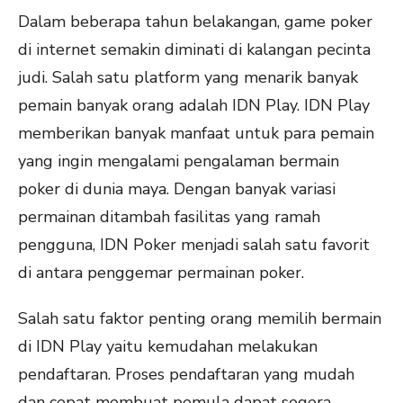
Dalam beberapa tahun belakangan, game poker
di internet semakin diminati di kalangan pecinta
judi. Salah satu platform yang menarik banyak
pemain banyak orang adalah IDN Play. IDN Play
memberikan banyak manfaat untuk para pemain
yang ingin mengalami pengalaman bermain
poker di dunia maya. Dengan banyak variasi
permainan ditambah fasilitas yang ramah
pengguna, IDN Poker menjadi salah satu favorit
di antara penggemar permainan poker.
Salah satu faktor penting orang memilih bermain
di IDN Play yaitu kemudahan melakukan
pendaftaran. Proses pendaftaran yang mudah
dan cepat membuat pemula dapat segera