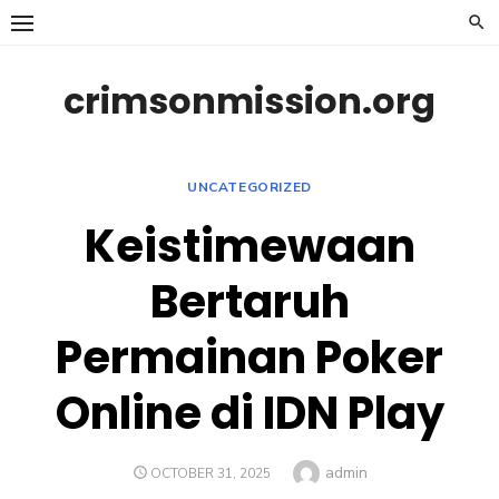
Skip
to
content
crimsonmission.org
UNCATEGORIZED
Keistimewaan
Bertaruh
Permainan Poker
Online di IDN Play
Author
admin
POSTED
OCTOBER 31, 2025
ON