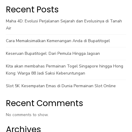
Recent Posts
Maha 4D: Evolusi Perjalanan Sejarah dan Evolusinya di Tanah
Air
Cara Memaksimalkan Kemenangan Anda di Bupatitogel
Keseruan Bupatitogel: Dari Pemula Hingga Jagoan
Kita akan membahas Permainan Togel Singapore hingga Hong
Kong: Warga 88 Jadi Saksi Keberuntungan
Slot 5K: Kesempatan Emas di Dunia Permainan Slot Online
Recent Comments
No comments to show.
Archives