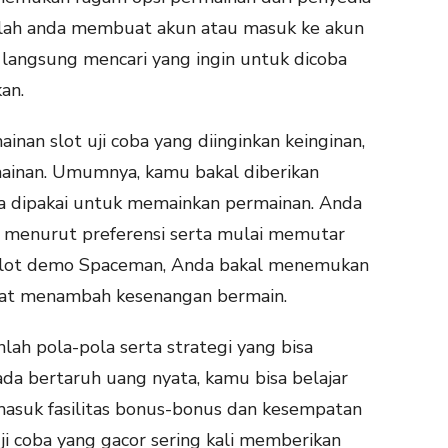
ah anda membuat akun atau masuk ke akun
 langsung mencari yang ingin untuk dicoba
an.
an slot uji coba yang diinginkan keinginan,
ainan. Umumnya, kamu bakal diberikan
isa dipakai untuk memainkan permainan. Anda
 menurut preferensi serta mulai memutar
 slot demo Spaceman, Anda bakal menemukan
pat menambah kesenangan bermain.
lah pola-pola serta strategi yang bisa
ada bertaruh uang nyata, kamu bisa belajar
masuk fasilitas bonus-bonus dan kesempatan
i coba yang gacor sering kali memberikan