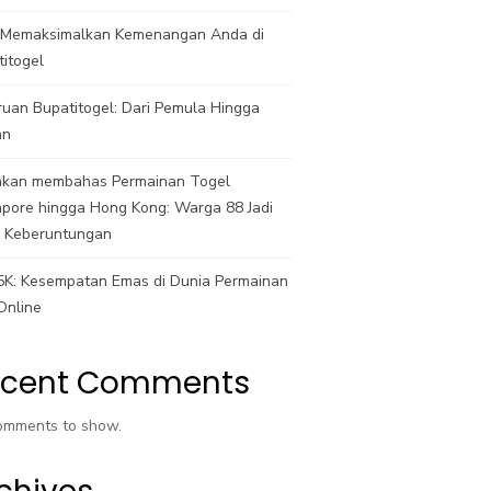
 Memaksimalkan Kemenangan Anda di
itogel
uan Bupatitogel: Dari Pemula Hingga
an
 akan membahas Permainan Togel
apore hingga Hong Kong: Warga 88 Jadi
i Keberuntungan
 5K: Kesempatan Emas di Dunia Permainan
Online
ecent Comments
omments to show.