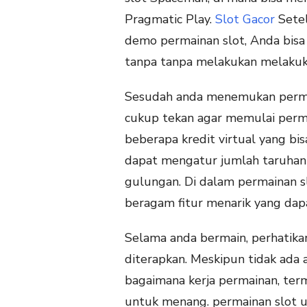
Pragmatic Play.
Slot Gacor
Setel
demo permainan slot, Anda bisa
tanpa tanpa melakukan melakuk
Sesudah anda menemukan permain
cukup tekan agar memulai perm
beberapa kredit virtual yang b
dapat mengatur jumlah taruhan
gulungan. Di dalam permainan
beragam fitur menarik yang da
Selama anda bermain, perhatikan
diterapkan. Meskipun tidak ada 
bagaimana kerja permainan, ter
untuk menang. permainan slot uj