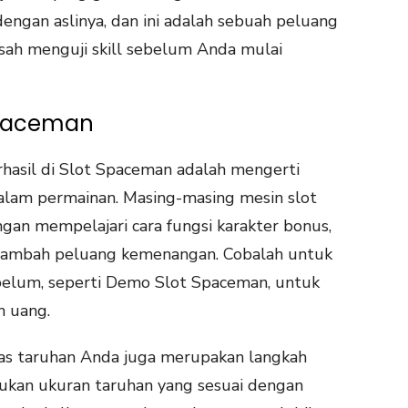
engan aslinya, dan ini adalah sebuah peluang
ah menguji skill sebelum Anda mulai
Spaceman
rhasil di Slot Spaceman adalah mengerti
dalam permainan. Masing-masing mesin slot
ngan mempelajari cara fungsi karakter bonus,
menambah peluang kemenangan. Cobalah untuk
lum, seperti Demo Slot Spaceman, untuk
n uang.
tas taruhan Anda juga merupakan langkah
ukan ukuran taruhan yang sesuai dengan