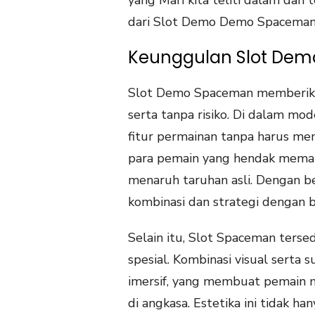
yang Mari kita teliti dalam da
dari Slot Demo Demo Spaceman
Keunggulan Slot De
Slot Demo Spaceman memberik
serta tanpa risiko. Di dalam m
fitur permainan tanpa harus mem
para pemain yang hendak memah
menaruh taruhan asli. Dengan be
kombinasi dan strategi dengan 
Selain itu, Slot Spaceman ters
spesial. Kombinasi visual serta
imersif, yang membuat pemain m
di angkasa. Estetika ini tidak