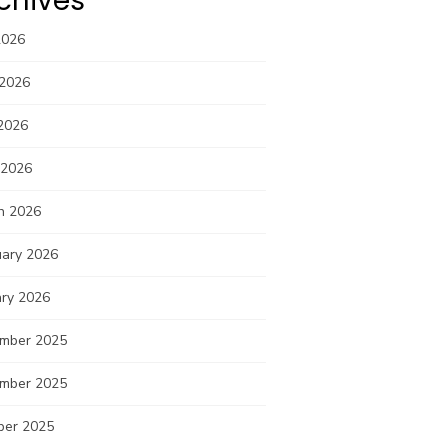
chives
2026
 2026
2026
 2026
h 2026
uary 2026
ary 2026
mber 2025
mber 2025
ber 2025