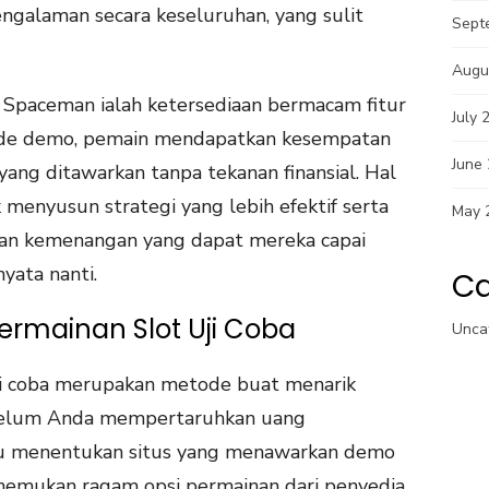
galaman secara keseluruhan, yang sulit
Sept
Augu
 Spaceman ialah ketersediaan bermacam fitur
July 
mode demo, pemain mendapatkan kesempatan
June
ng ditawarkan tanpa tekanan finansial. Hal
menyusun strategi yang lebih efektif serta
May 
nan kemenangan yang dapat mereka capai
yata nanti.
Ca
rmainan Slot Uji Coba
Unca
i coba merupakan metode buat menarik
belum Anda mempertaruhkan uang
lu menentukan situs yang menawarkan demo
nemukan ragam opsi permainan dari penyedia