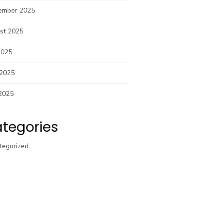
ember 2025
st 2025
2025
 2025
2025
tegories
tegorized