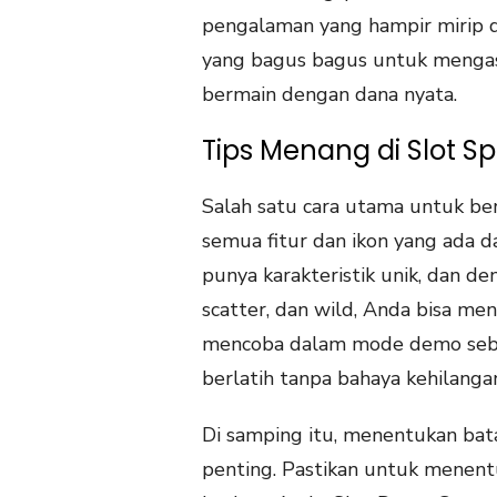
pengalaman yang hampir mirip d
yang bagus bagus untuk mengas
bermain dengan dana nyata.
Tips Menang di Slot 
Salah satu cara utama untuk be
semua fitur dan ikon yang ada 
punya karakteristik unik, dan de
scatter, dan wild, Anda bisa 
mencoba dalam mode demo sebe
berlatih tanpa bahaya kehilanga
Di samping itu, menentukan ba
penting. Pastikan untuk menent