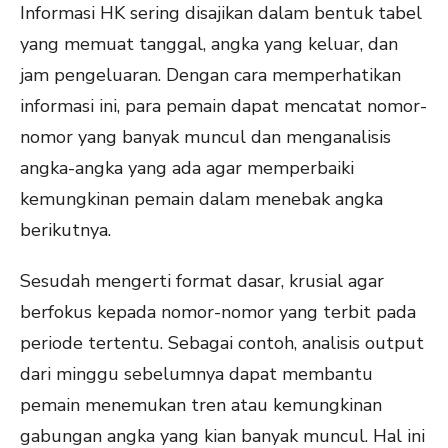
Informasi HK sering disajikan dalam bentuk tabel
yang memuat tanggal, angka yang keluar, dan
jam pengeluaran. Dengan cara memperhatikan
informasi ini, para pemain dapat mencatat nomor-
nomor yang banyak muncul dan menganalisis
angka-angka yang ada agar memperbaiki
kemungkinan pemain dalam menebak angka
berikutnya.
Sesudah mengerti format dasar, krusial agar
berfokus kepada nomor-nomor yang terbit pada
periode tertentu. Sebagai contoh, analisis output
dari minggu sebelumnya dapat membantu
pemain menemukan tren atau kemungkinan
gabungan angka yang kian banyak muncul. Hal ini