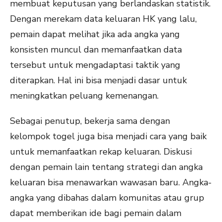
membuat keputusan yang berlandaskan statistik.
Dengan merekam data keluaran HK yang lalu,
pemain dapat melihat jika ada angka yang
konsisten muncul dan memanfaatkan data
tersebut untuk mengadaptasi taktik yang
diterapkan. Hal ini bisa menjadi dasar untuk
meningkatkan peluang kemenangan.
Sebagai penutup, bekerja sama dengan
kelompok togel juga bisa menjadi cara yang baik
untuk memanfaatkan rekap keluaran. Diskusi
dengan pemain lain tentang strategi dan angka
keluaran bisa menawarkan wawasan baru. Angka-
angka yang dibahas dalam komunitas atau grup
dapat memberikan ide bagi pemain dalam