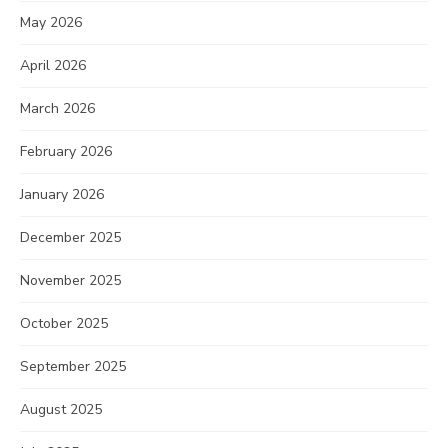
May 2026
April 2026
March 2026
February 2026
January 2026
December 2025
November 2025
October 2025
September 2025
August 2025