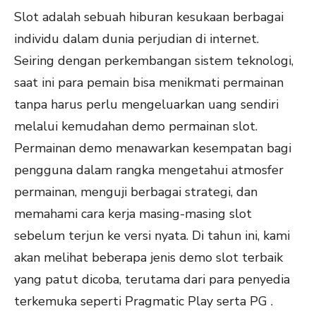
Slot adalah sebuah hiburan kesukaan berbagai
individu dalam dunia perjudian di internet.
Seiring dengan perkembangan sistem teknologi,
saat ini para pemain bisa menikmati permainan
tanpa harus perlu mengeluarkan uang sendiri
melalui kemudahan demo permainan slot.
Permainan demo menawarkan kesempatan bagi
pengguna dalam rangka mengetahui atmosfer
permainan, menguji berbagai strategi, dan
memahami cara kerja masing-masing slot
sebelum terjun ke versi nyata. Di tahun ini, kami
akan melihat beberapa jenis demo slot terbaik
yang patut dicoba, terutama dari para penyedia
terkemuka seperti Pragmatic Play serta PG .