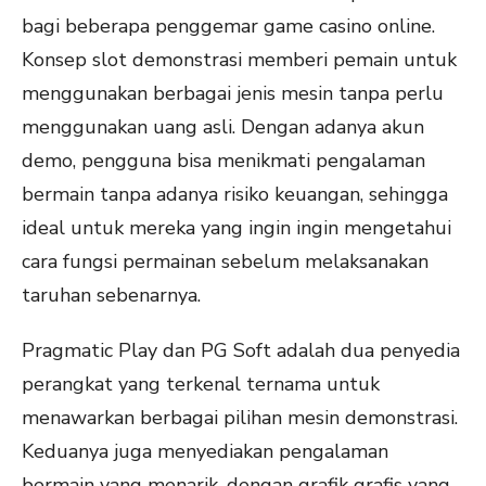
bagi beberapa penggemar game casino online.
Konsep slot demonstrasi memberi pemain untuk
menggunakan berbagai jenis mesin tanpa perlu
menggunakan uang asli. Dengan adanya akun
demo, pengguna bisa menikmati pengalaman
bermain tanpa adanya risiko keuangan, sehingga
ideal untuk mereka yang ingin ingin mengetahui
cara fungsi permainan sebelum melaksanakan
taruhan sebenarnya.
Pragmatic Play dan PG Soft adalah dua penyedia
perangkat yang terkenal ternama untuk
menawarkan berbagai pilihan mesin demonstrasi.
Keduanya juga menyediakan pengalaman
bermain yang menarik, dengan grafik grafis yang