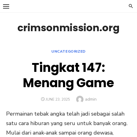
Skip
to
content
crimsonmission.org
UNCATEGORIZED
Tingkat 147:
Menang Game
Author
admin
POSTED
JUNE 23, 2025
ON
Permainan tebak angka telah jadi sebagai salah
satu cara hiburan yang seru untuk banyak orang.
Mulai dari anak-anak sampai orang dewasa,