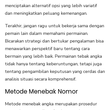
menciptakan alternatif opsi yang lebih variatif
dan meningkatkan peluang kemenangan.
Terakhir, jangan ragu untuk bekerja sama dengan
pemain lain dalam memahami permainan.
Bicarakan strategi dan bertukar pengalaman bisa
menawarkan perspektif baru tentang cara
bermain yang lebih baik. Permainan tebak angka
tidak hanya tentang keberuntungan, tetapi juga
tentang pengambilan keputusan yang cerdas dan
analisis situasi secara komprehensif.
Metode Menebak Nomor
Metode menebak angka merupakan prosedur