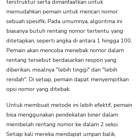
terstruktur serta dimanfaatkan untuk
memudahkan pemain untuk mencari nomor
sebuah spesifik. Pada umumnya, algoritma ini
biasanya butuh rentang nomor tertentu yang
ditetapkan, seperti angka di antara 1 hingga 100.
Pemain akan mencoba menebak nomor dalam
rentang tersebut berdasarkan respon yang
diberikan, misalnya "lebih tinggi" dan "lebih
rendah". Di setiap, pemain dapat menyempitkan
opsi nomor yang ditebak.
Untuk membuat metode ini lebih efektif, pemain
bisa menggunakan pendekatan biner dalam
membelah rentang nomor ke dalam 2 seksi.
Setiap kali mereka mendapat umpan balik,