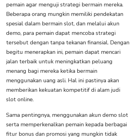
pemain agar menguji strategi bermain mereka.
Beberapa orang mungkin memiliki pendekatan
spesial dalam bermain slot, dan melalui akun
demo, para pemain dapat mencoba strategi
tersebut dengan tanpa tekanan finansial. Dengan
begitu menerapkan ini, pemain dapat mencari
jalan terbaik untuk meningkatkan peluang
menang bagi mereka ketika bermain
menggunakan uang asli. Hal ini pastinya akan
memberikan kekuatan kompetitif di alam judi
slot online.
Sama pentingnya, menggunakan akun demo slot
serta memperkenalkan pemain kepada berbagai
fitur bonus dan promosi yang mungkin tidak