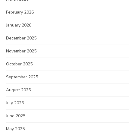
February 2026
January 2026
December 2025
November 2025
October 2025
September 2025
August 2025
July 2025
June 2025
May 2025