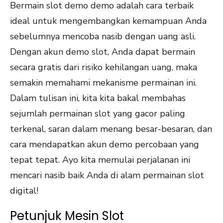
Bermain slot demo demo adalah cara terbaik
ideal untuk mengembangkan kemampuan Anda
sebelumnya mencoba nasib dengan uang asli.
Dengan akun demo slot, Anda dapat bermain
secara gratis dari risiko kehilangan uang, maka
semakin memahami mekanisme permainan ini.
Dalam tulisan ini, kita kita bakal membahas
sejumlah permainan slot yang gacor paling
terkenal, saran dalam menang besar-besaran, dan
cara mendapatkan akun demo percobaan yang
tepat tepat. Ayo kita memulai perjalanan ini
mencari nasib baik Anda di alam permainan slot
digital!
Petunjuk Mesin Slot