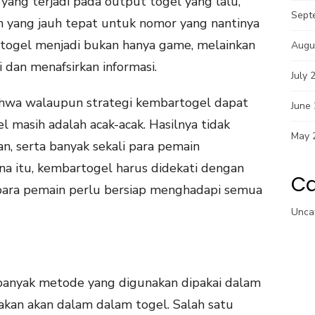
ng terjadi pada output togel yang lalu,
Sept
yang jauh tepat untuk nomor yang nantinya
rtogel menjadi bukan hanya game, melainkan
Augu
 dan menafsirkan informasi.
July 
ahwa walaupun strategi kembartogel dapat
June
l masih adalah acak-acak. Hasilnya tidak
May 
an, serta banyak sekali para pemain
na itu, kembartogel harus didekati dengan
Ca
a para pemain perlu bersiap menghadapi semua
Unca
 banyak metode yang digunakan dipakai dalam
kan akan dalam dalam togel. Salah satu