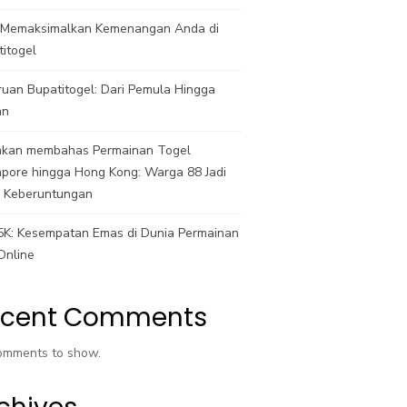
 Memaksimalkan Kemenangan Anda di
itogel
uan Bupatitogel: Dari Pemula Hingga
an
 akan membahas Permainan Togel
apore hingga Hong Kong: Warga 88 Jadi
i Keberuntungan
 5K: Kesempatan Emas di Dunia Permainan
Online
ecent Comments
omments to show.