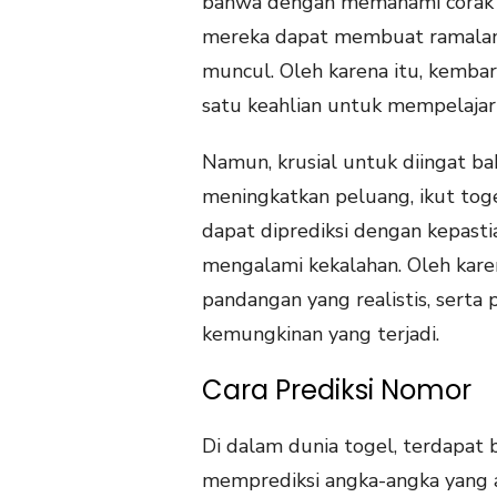
bahwa dengan memahami corak ya
mereka dapat membuat ramalan 
muncul. Oleh karena itu, kemba
satu keahlian untuk mempelajari
Namun, krusial untuk diingat b
meningkatkan peluang, ikut toge
dapat diprediksi dengan kepasti
mengalami kekalahan. Oleh kare
pandangan yang realistis, sert
kemungkinan yang terjadi.
Cara Prediksi Nomor
Di dalam dunia togel, terdapat
memprediksi angka-angka yang a