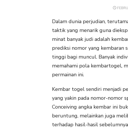
POSTE
FEBRU
ON
Dalam dunia perjudian, terutam
taktik yang menarik guna dieksp
minat banyak judi adalah kemba
prediksi nomor yang kembaran s
tinggi bagi muncul. Banyak ind
memahami pola kembartogel, m
permainan ini.
Kembar togel sendiri menjadi p
yang yakin pada nomor-nomor sp
Conceiving angka kembar ini bu
beruntung, melainkan juga mel
terhadap hasil-hasil sebelumnya