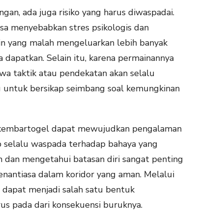
gan, ada juga risiko yang harus diwaspadai.
sa menyebabkan stres psikologis dan
in yang malah mengeluarkan lebih banyak
 dapatkan. Selain itu, karena permainannya
hwa taktik atau pendekatan akan selalu
ing untuk bersikap seimbang soal kemungkinan
 kembartogel dapat mewujudkan pengalaman
b selalu waspada terhadap bahaya yang
 dan mengetahui batasan diri sangat penting
senantiasa dalam koridor yang aman. Melalui
 dapat menjadi salah satu bentuk
us pada dari konsekuensi buruknya.