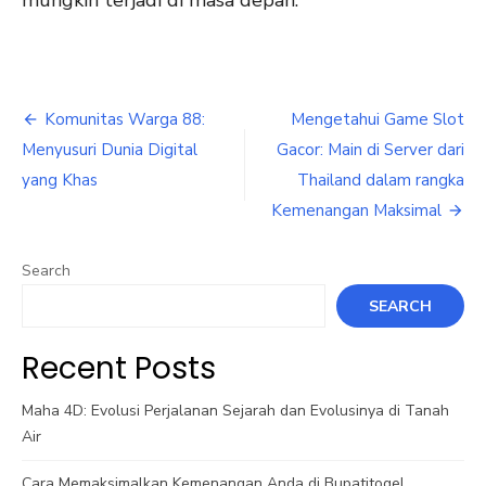
mungkin terjadi di masa depan.
Post
Komunitas Warga 88:
Mengetahui Game Slot
navigation
Menyusuri Dunia Digital
Gacor: Main di Server dari
yang Khas
Thailand dalam rangka
Kemenangan Maksimal
Search
SEARCH
Recent Posts
Maha 4D: Evolusi Perjalanan Sejarah dan Evolusinya di Tanah
Air
Cara Memaksimalkan Kemenangan Anda di Bupatitogel