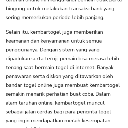
bingung untuk melakukan transaksi bank yang
sering memerlukan periode lebih panjang.
Selain itu, kembartogel juga memberikan
keamanan dan kenyamanan untuk semua
penggunanya. Dengan sistem yang yang
dipadukan serta teruji, pemain bisa merasa lebih
tenang saat bermain togel di internet. Banyak
penawaran serta diskon yang ditawarkan oleh
bandar togel online juga membuat kembartogel
semakin menarik perhatian buat coba. Dalam
alam taruhan online, kembartogel muncul
sebagai jalan cerdas bagi para pencinta togel
yang ingin mendapatkan meraih kesempatan