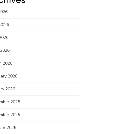
chives
2026
 2026
2026
 2026
h 2026
uary 2026
ary 2026
mber 2025
mber 2025
ber 2025