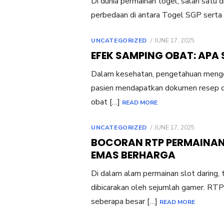
Di dunia permainan togel, salah satu 
perbedaan di antara Togel SGP serta T
POSTED
UNCATEGORIZED
JUNE 17, 2025
ON
EFEK SAMPING OBAT: APA 
Dalam kesehatan, pengetahuan mengena
pasien mendapatkan dokumen resep dar
obat […]
READ MORE
POSTED
UNCATEGORIZED
JUNE 17, 2025
ON
BOCORAN RTP PERMAINAN
EMAS BERHARGA
Di dalam alam permainan slot daring,
dibicarakan oleh sejumlah gamer. RT
seberapa besar […]
READ MORE