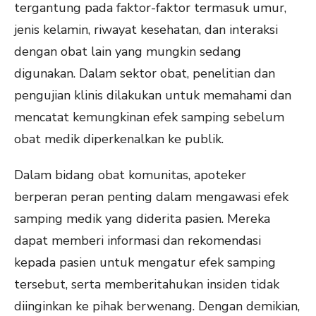
tergantung pada faktor-faktor termasuk umur,
jenis kelamin, riwayat kesehatan, dan interaksi
dengan obat lain yang mungkin sedang
digunakan. Dalam sektor obat, penelitian dan
pengujian klinis dilakukan untuk memahami dan
mencatat kemungkinan efek samping sebelum
obat medik diperkenalkan ke publik.
Dalam bidang obat komunitas, apoteker
berperan peran penting dalam mengawasi efek
samping medik yang diderita pasien. Mereka
dapat memberi informasi dan rekomendasi
kepada pasien untuk mengatur efek samping
tersebut, serta memberitahukan insiden tidak
diinginkan ke pihak berwenang. Dengan demikian,