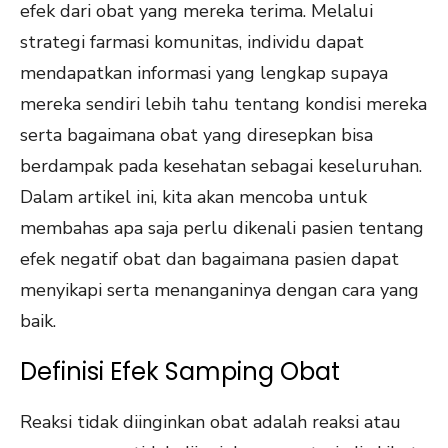
efek dari obat yang mereka terima. Melalui
strategi farmasi komunitas, individu dapat
mendapatkan informasi yang lengkap supaya
mereka sendiri lebih tahu tentang kondisi mereka
serta bagaimana obat yang diresepkan bisa
berdampak pada kesehatan sebagai keseluruhan.
Dalam artikel ini, kita akan mencoba untuk
membahas apa saja perlu dikenali pasien tentang
efek negatif obat dan bagaimana pasien dapat
menyikapi serta menanganinya dengan cara yang
baik.
Definisi Efek Samping Obat
Reaksi tidak diinginkan obat adalah reaksi atau