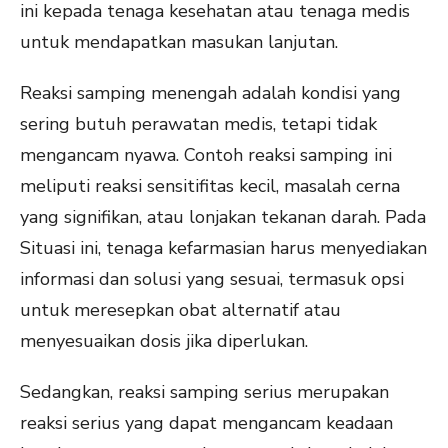
ini kepada tenaga kesehatan atau tenaga medis
untuk mendapatkan masukan lanjutan.
Reaksi samping menengah adalah kondisi yang
sering butuh perawatan medis, tetapi tidak
mengancam nyawa. Contoh reaksi samping ini
meliputi reaksi sensitifitas kecil, masalah cerna
yang signifikan, atau lonjakan tekanan darah. Pada
Situasi ini, tenaga kefarmasian harus menyediakan
informasi dan solusi yang sesuai, termasuk opsi
untuk meresepkan obat alternatif atau
menyesuaikan dosis jika diperlukan.
Sedangkan, reaksi samping serius merupakan
reaksi serius yang dapat mengancam keadaan