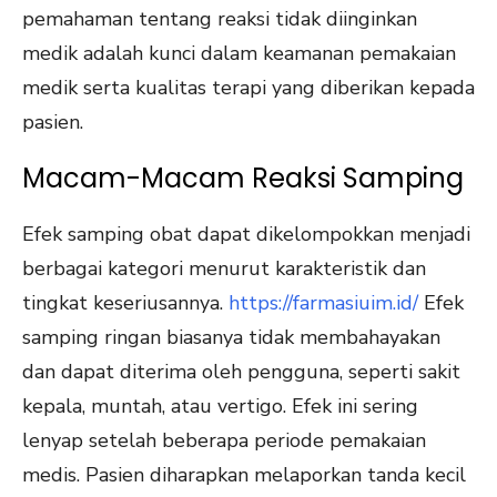
pemahaman tentang reaksi tidak diinginkan
medik adalah kunci dalam keamanan pemakaian
medik serta kualitas terapi yang diberikan kepada
pasien.
Macam-Macam Reaksi Samping
Efek samping obat dapat dikelompokkan menjadi
berbagai kategori menurut karakteristik dan
tingkat keseriusannya.
https://farmasiuim.id/
Efek
samping ringan biasanya tidak membahayakan
dan dapat diterima oleh pengguna, seperti sakit
kepala, muntah, atau vertigo. Efek ini sering
lenyap setelah beberapa periode pemakaian
medis. Pasien diharapkan melaporkan tanda kecil