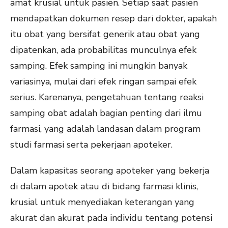
amat krusial untuk pasien. Setiap saat pasien
mendapatkan dokumen resep dari dokter, apakah
itu obat yang bersifat generik atau obat yang
dipatenkan, ada probabilitas munculnya efek
samping. Efek samping ini mungkin banyak
variasinya, mulai dari efek ringan sampai efek
serius. Karenanya, pengetahuan tentang reaksi
samping obat adalah bagian penting dari ilmu
farmasi, yang adalah landasan dalam program
studi farmasi serta pekerjaan apoteker.
Dalam kapasitas seorang apoteker yang bekerja
di dalam apotek atau di bidang farmasi klinis,
krusial untuk menyediakan keterangan yang
akurat dan akurat pada individu tentang potensi