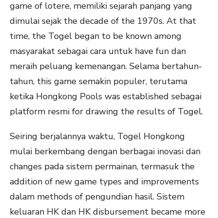
game of lotere, memiliki sejarah panjang yang
dimulai sejak the decade of the 1970s. At that
time, the Togel began to be known among
masyarakat sebagai cara untuk have fun dan
meraih peluang kemenangan. Selama bertahun-
tahun, this game semakin populer, terutama
ketika Hongkong Pools was established sebagai
platform resmi for drawing the results of Togel.
Seiring berjalannya waktu, Togel Hongkong
mulai berkembang dengan berbagai inovasi dan
changes pada sistem permainan, termasuk the
addition of new game types and improvements
dalam methods of pengundian hasil. Sistem
keluaran HK dan HK disbursement became more