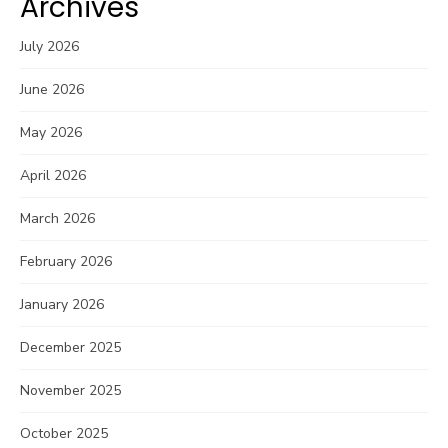
Archives
July 2026
June 2026
May 2026
April 2026
March 2026
February 2026
January 2026
December 2025
November 2025
October 2025