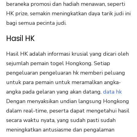
beraneka promosi dan hadiah menawan, seperti
HK prize, semakin meningkatkan daya tarik judi ini
bagi semua pecinta judi.
Hasil HK
Hasil HK adalah informasi krusial yang dicari oleh
sejumlah pemain togel Hongkong. Setiap
pengeluaran pengeluaran hk memberi peluang
untuk para pemain untuk meramalkan angka-
angka pada gelaran yang akan datang.
data hk
Dengan menyaksikan undian langsung Hongkong
dalam real-time, peserta dapat mengetahui hasil
secara waktu nyata, yang sudah pasti sudah
meningkatkan antusiasme dan pengalaman