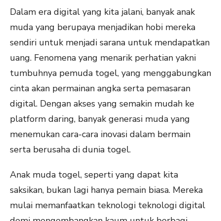
Dalam era digital yang kita jalani, banyak anak
muda yang berupaya menjadikan hobi mereka
sendiri untuk menjadi sarana untuk mendapatkan
uang. Fenomena yang menarik perhatian yakni
tumbuhnya pemuda togel, yang menggabungkan
cinta akan permainan angka serta pemasaran
digital. Dengan akses yang semakin mudah ke
platform daring, banyak generasi muda yang
menemukan cara-cara inovasi dalam bermain
serta berusaha di dunia togel.
Anak muda togel, seperti yang dapat kita
saksikan, bukan lagi hanya pemain biasa. Mereka
mulai memanfaatkan teknologi teknologi digital
demi mengembangkan kaum untuk berbagi