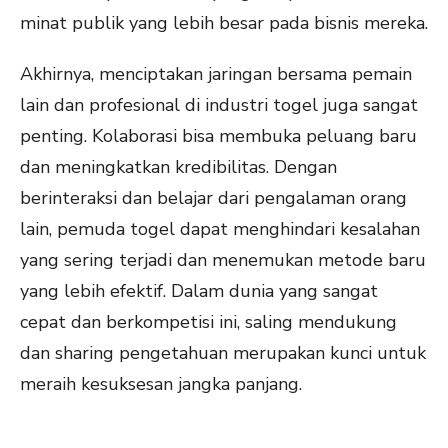
minat publik yang lebih besar pada bisnis mereka.
Akhirnya, menciptakan jaringan bersama pemain
lain dan profesional di industri togel juga sangat
penting. Kolaborasi bisa membuka peluang baru
dan meningkatkan kredibilitas. Dengan
berinteraksi dan belajar dari pengalaman orang
lain, pemuda togel dapat menghindari kesalahan
yang sering terjadi dan menemukan metode baru
yang lebih efektif. Dalam dunia yang sangat
cepat dan berkompetisi ini, saling mendukung
dan sharing pengetahuan merupakan kunci untuk
meraih kesuksesan jangka panjang.