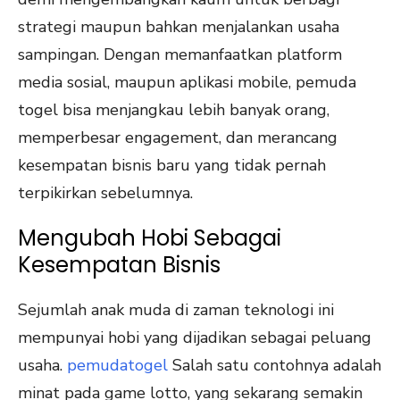
strategi maupun bahkan menjalankan usaha
sampingan. Dengan memanfaatkan platform
media sosial, maupun aplikasi mobile, pemuda
togel bisa menjangkau lebih banyak orang,
memperbesar engagement, dan merancang
kesempatan bisnis baru yang tidak pernah
terpikirkan sebelumnya.
Mengubah Hobi Sebagai
Kesempatan Bisnis
Sejumlah anak muda di zaman teknologi ini
mempunyai hobi yang dijadikan sebagai peluang
usaha.
pemudatogel
Salah satu contohnya adalah
minat pada game lotto, yang sekarang semakin