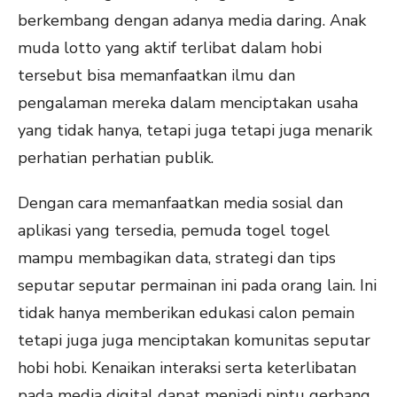
berkembang dengan adanya media daring. Anak
muda lotto yang aktif terlibat dalam hobi
tersebut bisa memanfaatkan ilmu dan
pengalaman mereka dalam menciptakan usaha
yang tidak hanya, tetapi juga tetapi juga menarik
perhatian perhatian publik.
Dengan cara memanfaatkan media sosial dan
aplikasi yang tersedia, pemuda togel togel
mampu membagikan data, strategi dan tips
seputar seputar permainan ini pada orang lain. Ini
tidak hanya memberikan edukasi calon pemain
tetapi juga juga menciptakan komunitas seputar
hobi hobi. Kenaikan interaksi serta keterlibatan
pada media digital dapat menjadi pintu gerbang