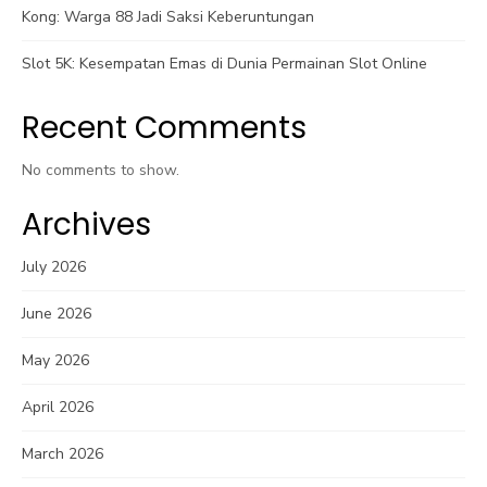
Kong: Warga 88 Jadi Saksi Keberuntungan
Slot 5K: Kesempatan Emas di Dunia Permainan Slot Online
Recent Comments
No comments to show.
Archives
July 2026
June 2026
May 2026
April 2026
March 2026