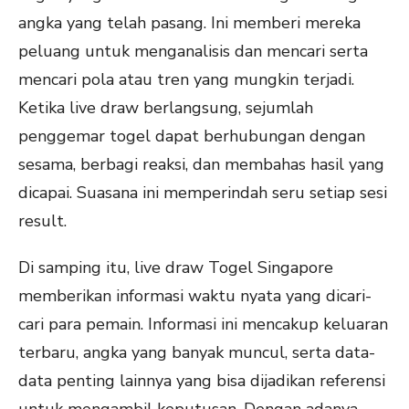
angka yang telah pasang. Ini memberi mereka
peluang untuk menganalisis dan mencari serta
mencari pola atau tren yang mungkin terjadi.
Ketika live draw berlangsung, sejumlah
penggemar togel dapat berhubungan dengan
sesama, berbagi reaksi, dan membahas hasil yang
dicapai. Suasana ini memperindah seru setiap sesi
result.
Di samping itu, live draw Togel Singapore
memberikan informasi waktu nyata yang dicari-
cari para pemain. Informasi ini mencakup keluaran
terbaru, angka yang banyak muncul, serta data-
data penting lainnya yang bisa dijadikan referensi