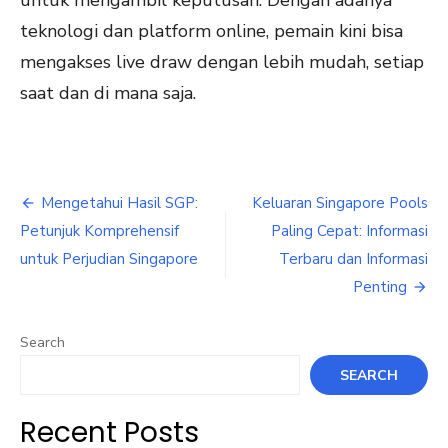
untuk mengambil keputusan. Dengan adanya
teknologi dan platform online, pemain kini bisa
mengakses live draw dengan lebih mudah, setiap
saat dan di mana saja.
Post
Mengetahui Hasil SGP:
Keluaran Singapore Pools
navigation
Petunjuk Komprehensif
Paling Cepat: Informasi
untuk Perjudian Singapore
Terbaru dan Informasi
Penting
Search
SEARCH
Recent Posts