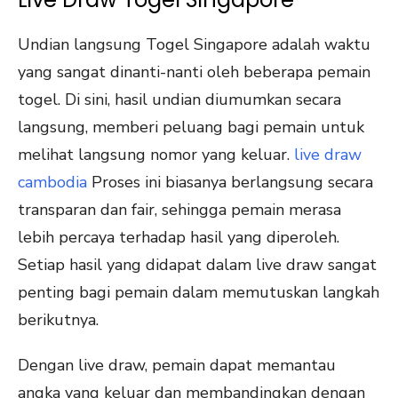
Undian langsung Togel Singapore adalah waktu
yang sangat dinanti-nanti oleh beberapa pemain
togel. Di sini, hasil undian diumumkan secara
langsung, memberi peluang bagi pemain untuk
melihat langsung nomor yang keluar.
live draw
cambodia
Proses ini biasanya berlangsung secara
transparan dan fair, sehingga pemain merasa
lebih percaya terhadap hasil yang diperoleh.
Setiap hasil yang didapat dalam live draw sangat
penting bagi pemain dalam memutuskan langkah
berikutnya.
Dengan live draw, pemain dapat memantau
angka yang keluar dan membandingkan dengan