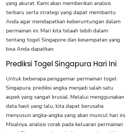
yang akurat. Kami akan memberikan analisis
terbaru serta strategi yang dapat membantu
Anda agar mendapatkan keberuntungan dalam
permainan ini. Mari kita telaah lebih dalam
tentang togel Singapore dan kesempatan yang
bisa Anda dapatkan.
Prediksi Togel Singapura Hari Ini
Untuk beberapa penggemar permainan togel
Singapura, prediksi angka menjadi salah satu
aspek yang sangat krusial. Melalui menggunakan
data hasil yang lalu, kita dapat berusaha
menyusun angka-angka yang akan muncul hari ini.
Misalnya, analisis corak pada keluaran permainan