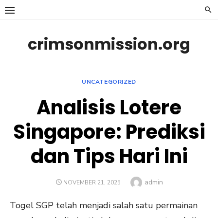
Skip
to
content
crimsonmission.org
UNCATEGORIZED
Analisis Lotere
Singapore: Prediksi
dan Tips Hari Ini
Author
admin
POSTED
NOVEMBER 21, 2025
ON
Togel SGP telah menjadi salah satu permainan