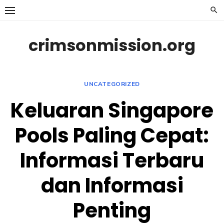
Skip
to
content
crimsonmission.org
UNCATEGORIZED
Keluaran Singapore
Pools Paling Cepat:
Informasi Terbaru
dan Informasi
Penting