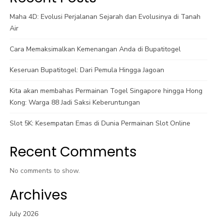
Maha 4D: Evolusi Perjalanan Sejarah dan Evolusinya di Tanah
Air
Cara Memaksimalkan Kemenangan Anda di Bupatitogel
Keseruan Bupatitogel: Dari Pemula Hingga Jagoan
Kita akan membahas Permainan Togel Singapore hingga Hong
Kong: Warga 88 Jadi Saksi Keberuntungan
Slot 5K: Kesempatan Emas di Dunia Permainan Slot Online
Recent Comments
No comments to show.
Archives
July 2026