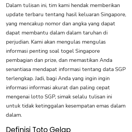
Dalam tulisan ini, tim kami hendak memberikan
update terbaru tentang hasil keluaran Singapore,
yang mencakup nomor dan angka yang dapat
dapat membantu dalam dalam taruhan di
perjudian. Kami akan mengulas mengulas
informasi penting soal togel Singapore
pembagian dan prize, dan memastikan Anda
senantiasa mendapat informasi tentang data SGP
terlengkap. Jadi, bagi Anda yang ingin ingin
informasi informasi akurat dan paling cepat
mengenai lotto SGP, simak selalu tulisan ini
untuk tidak ketinggalan kesempatan emas dalam
dalam.
Definisi Toto Gelap