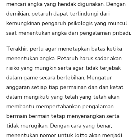
mencari angka yang hendak digunakan. Dengan
demikian, petaruh dapat terlindungi dari
kemungkinan pengaruh psikologis yang muncul
saat menentukan angka dari pengalaman pribadi.
Terakhir, perlu agar menetapkan batas ketika
menentukan angka. Petaruh harus sadar akan
risiko yang mungkin serta agar tidak terjebak
dalam game secara berlebihan. Mengatur
anggaran setiap tiap permainan dan dan ketat
dalam mengikuti yang telah yang telah akan
membantu mempertahankan pengalaman
bermain bermain tetap menyenangkan serta
tidak merugikan. Dengan cara yang benar,
menentukan nomor untuk lotto akan menjadi