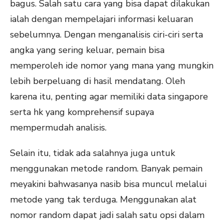
bagus. Salah satu cara yang bisa dapat dilakukan
ialah dengan mempelajari informasi keluaran
sebelumnya. Dengan menganalisis ciri-ciri serta
angka yang sering keluar, pemain bisa
memperoleh ide nomor yang mana yang mungkin
lebih berpeluang di hasil mendatang. Oleh
karena itu, penting agar memiliki data singapore
serta hk yang komprehensif supaya
mempermudah analisis.
Selain itu, tidak ada salahnya juga untuk
menggunakan metode random. Banyak pemain
meyakini bahwasanya nasib bisa muncul melalui
metode yang tak terduga. Menggunakan alat
nomor random dapat jadi salah satu opsi dalam