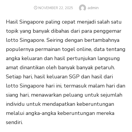
Author
admin
POSTED
NOVEMBER 22, 2025
ON
Hasil Singapore paling cepat menjadi salah satu
topik yang banyak dibahas dari para penggemar
lotto Singapore. Seiring dengan bertambahnya
populernya permainan togel online, data tentang
angka keluaran dan hasil pertunjukan langsung
amat dinantikan oleh banyak banyak petaruh.
Setiap hari, hasil keluaran SGP dan hasil dari
lotto Singapore hari ini, termasuk malam hari dan
siang hari, menawarkan peluang untuk sejumlah
individu untuk mendapatkan keberuntungan
melalui angka-angka keberuntungan mereka
sendiri.