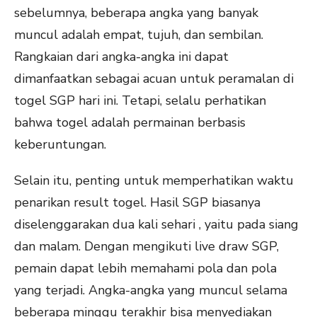
sebelumnya, beberapa angka yang banyak
muncul adalah empat, tujuh, dan sembilan.
Rangkaian dari angka-angka ini dapat
dimanfaatkan sebagai acuan untuk peramalan di
togel SGP hari ini. Tetapi, selalu perhatikan
bahwa togel adalah permainan berbasis
keberuntungan.
Selain itu, penting untuk memperhatikan waktu
penarikan result togel. Hasil SGP biasanya
diselenggarakan dua kali sehari , yaitu pada siang
dan malam. Dengan mengikuti live draw SGP,
pemain dapat lebih memahami pola dan pola
yang terjadi. Angka-angka yang muncul selama
beberapa minggu terakhir bisa menyediakan