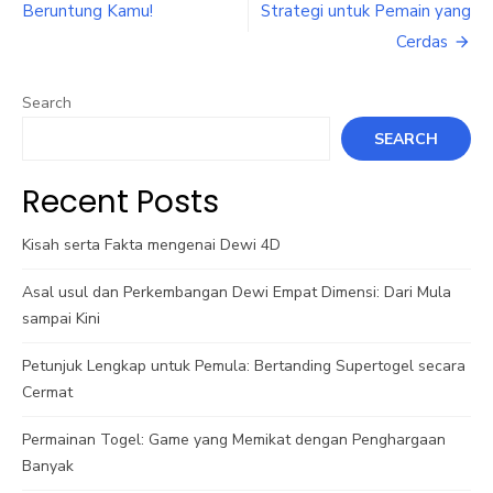
Beruntung Kamu!
Strategi untuk Pemain yang
Cerdas
Search
SEARCH
Recent Posts
Kisah serta Fakta mengenai Dewi 4D
Asal usul dan Perkembangan Dewi Empat Dimensi: Dari Mula
sampai Kini
Petunjuk Lengkap untuk Pemula: Bertanding Supertogel secara
Cermat
Permainan Togel: Game yang Memikat dengan Penghargaan
Banyak