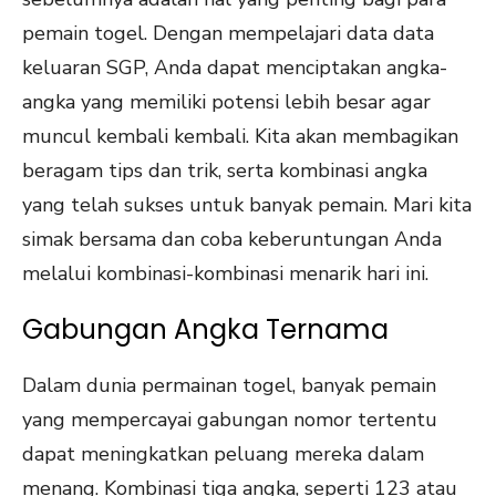
pemain togel. Dengan mempelajari data data
keluaran SGP, Anda dapat menciptakan angka-
angka yang memiliki potensi lebih besar agar
muncul kembali kembali. Kita akan membagikan
beragam tips dan trik, serta kombinasi angka
yang telah sukses untuk banyak pemain. Mari kita
simak bersama dan coba keberuntungan Anda
melalui kombinasi-kombinasi menarik hari ini.
Gabungan Angka Ternama
Dalam dunia permainan togel, banyak pemain
yang mempercayai gabungan nomor tertentu
dapat meningkatkan peluang mereka dalam
menang. Kombinasi tiga angka, seperti 123 atau