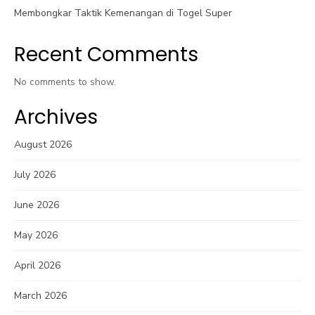
Membongkar Taktik Kemenangan di Togel Super
Recent Comments
No comments to show.
Archives
August 2026
July 2026
June 2026
May 2026
April 2026
March 2026