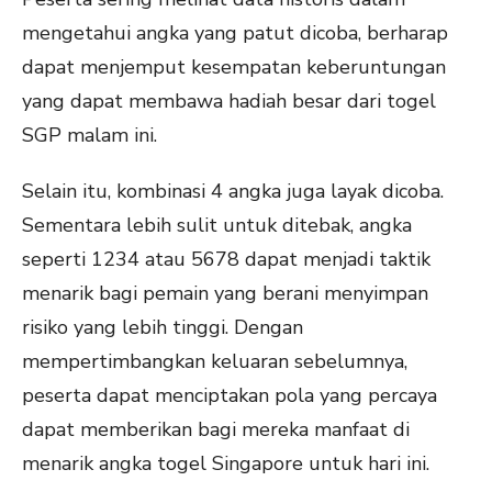
mengetahui angka yang patut dicoba, berharap
dapat menjemput kesempatan keberuntungan
yang dapat membawa hadiah besar dari togel
SGP malam ini.
Selain itu, kombinasi 4 angka juga layak dicoba.
Sementara lebih sulit untuk ditebak, angka
seperti 1234 atau 5678 dapat menjadi taktik
menarik bagi pemain yang berani menyimpan
risiko yang lebih tinggi. Dengan
mempertimbangkan keluaran sebelumnya,
peserta dapat menciptakan pola yang percaya
dapat memberikan bagi mereka manfaat di
menarik angka togel Singapore untuk hari ini.