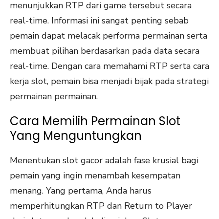
menunjukkan RTP dari game tersebut secara
real-time. Informasi ini sangat penting sebab
pemain dapat melacak performa permainan serta
membuat pilihan berdasarkan pada data secara
real-time. Dengan cara memahami RTP serta cara
kerja slot, pemain bisa menjadi bijak pada strategi
permainan permainan.
Cara Memilih Permainan Slot
Yang Menguntungkan
Menentukan slot gacor adalah fase krusial bagi
pemain yang ingin menambah kesempatan
menang. Yang pertama, Anda harus
memperhitungkan RTP dan Return to Player