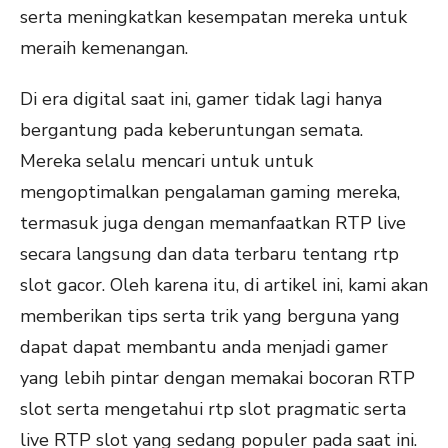
serta meningkatkan kesempatan mereka untuk
meraih kemenangan.
Di era digital saat ini, gamer tidak lagi hanya
bergantung pada keberuntungan semata.
Mereka selalu mencari untuk untuk
mengoptimalkan pengalaman gaming mereka,
termasuk juga dengan memanfaatkan RTP live
secara langsung dan data terbaru tentang rtp
slot gacor. Oleh karena itu, di artikel ini, kami akan
memberikan tips serta trik yang berguna yang
dapat dapat membantu anda menjadi gamer
yang lebih pintar dengan memakai bocoran RTP
slot serta mengetahui rtp slot pragmatic serta
live RTP slot yang sedang populer pada saat ini.