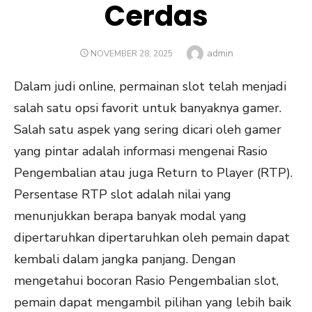
Cerdas
Author
admin
POSTED
NOVEMBER 28, 2025
ON
Dalam judi online, permainan slot telah menjadi
salah satu opsi favorit untuk banyaknya gamer.
Salah satu aspek yang sering dicari oleh gamer
yang pintar adalah informasi mengenai Rasio
Pengembalian atau juga Return to Player (RTP).
Persentase RTP slot adalah nilai yang
menunjukkan berapa banyak modal yang
dipertaruhkan dipertaruhkan oleh pemain dapat
kembali dalam jangka panjang. Dengan
mengetahui bocoran Rasio Pengembalian slot,
pemain dapat mengambil pilihan yang lebih baik