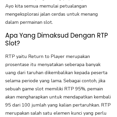
Ayo kita semua memulai petualangan
mengeksplorasi jalan cerdas untuk menang
dalam permainan slot.
Apa Yang Dimaksud Dengan RTP
Slot?
RTP yaitu Return to Player merupakan
prosentase itu menyatakan seberapa banyak
uang dari taruhan dikembalikan kepada peserta
selama periode yang lama. Sebagai contoh, jika
sebuah game slot memiliki RTP 95%, pemain
akan mengharapkan untuk mendapatkan kembali
95 dari 100 jumlah yang kalian pertaruhkan. RTP
merupakan salah satu elemen kunci yang perlu