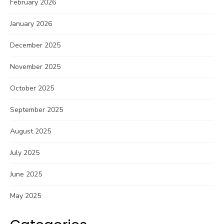
February 2026
January 2026
December 2025
November 2025
October 2025
September 2025
August 2025
July 2025
June 2025
May 2025