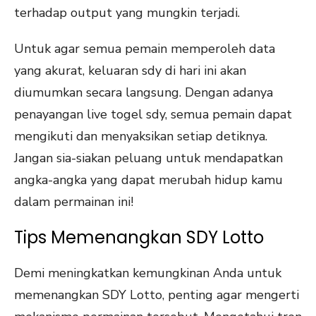
terhadap output yang mungkin terjadi.
Untuk agar semua pemain memperoleh data
yang akurat, keluaran sdy di hari ini akan
diumumkan secara langsung. Dengan adanya
penayangan live togel sdy, semua pemain dapat
mengikuti dan menyaksikan setiap detiknya.
Jangan sia-siakan peluang untuk mendapatkan
angka-angka yang dapat merubah hidup kamu
dalam permainan ini!
Tips Memenangkan SDY Lotto
Demi meningkatkan kemungkinan Anda untuk
memenangkan SDY Lotto, penting agar mengerti