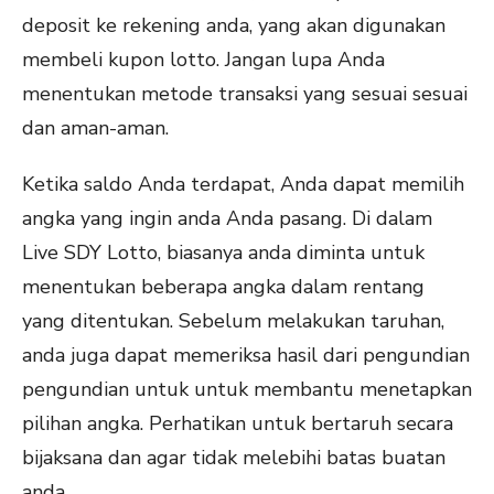
deposit ke rekening anda, yang akan digunakan
membeli kupon lotto. Jangan lupa Anda
menentukan metode transaksi yang sesuai sesuai
dan aman-aman.
Ketika saldo Anda terdapat, Anda dapat memilih
angka yang ingin anda Anda pasang. Di dalam
Live SDY Lotto, biasanya anda diminta untuk
menentukan beberapa angka dalam rentang
yang ditentukan. Sebelum melakukan taruhan,
anda juga dapat memeriksa hasil dari pengundian
pengundian untuk untuk membantu menetapkan
pilihan angka. Perhatikan untuk bertaruh secara
bijaksana dan agar tidak melebihi batas buatan
anda.