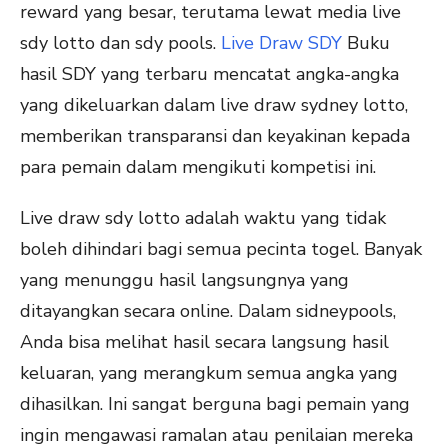
reward yang besar, terutama lewat media live
sdy lotto dan sdy pools.
Live Draw SDY
Buku
hasil SDY yang terbaru mencatat angka-angka
yang dikeluarkan dalam live draw sydney lotto,
memberikan transparansi dan keyakinan kepada
para pemain dalam mengikuti kompetisi ini.
Live draw sdy lotto adalah waktu yang tidak
boleh dihindari bagi semua pecinta togel. Banyak
yang menunggu hasil langsungnya yang
ditayangkan secara online. Dalam sidneypools,
Anda bisa melihat hasil secara langsung hasil
keluaran, yang merangkum semua angka yang
dihasilkan. Ini sangat berguna bagi pemain yang
ingin mengawasi ramalan atau penilaian mereka