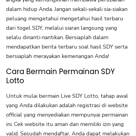
dalam hidup Anda. Jangan sekali-sekali sia-siakan
peluang mengetahui mengetahui hasil terbaru
dari togel SDY, melalui siaran langsung yang
selalu dinanti-nantikan. Bersiaplah dalam
mendapatkan berita terbaru soal hasil SDY serta
bersiaplah merayakan kemenangan Anda!
Cara Bermain Permainan SDY
Lotto
Untuk mulai bermain Live SDY Lotto, tahap awal
yang Anda dilakukan adalah registrasi di website
official yang menyediakan mempunyai permainan
ini. Cek website itu aman dan memiliki izin yang
valid. Sesudah mendaftar, Anda dapat melakukan