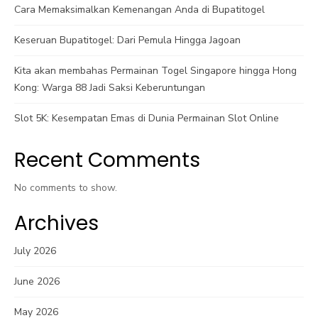
Cara Memaksimalkan Kemenangan Anda di Bupatitogel
Keseruan Bupatitogel: Dari Pemula Hingga Jagoan
Kita akan membahas Permainan Togel Singapore hingga Hong
Kong: Warga 88 Jadi Saksi Keberuntungan
Slot 5K: Kesempatan Emas di Dunia Permainan Slot Online
Recent Comments
No comments to show.
Archives
July 2026
June 2026
May 2026