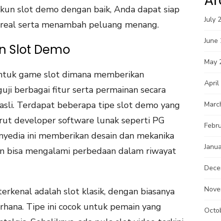
Ar
kun slot demo dengan baik, Anda dapat siap
July 
 real serta menambah peluang menang.
June
an Slot Demo
May 
ntuk game slot dimana memberikan
April
i berbagai fitur serta permainan secara
asli. Terdapat beberapa tipe slot demo yang
Marc
ut developer software lunak seperti PG
Febr
nyedia ini memberikan desain dan mekanika
Janu
in bisa mengalami perbedaan dalam riwayat
Dece
Nove
erkenal adalah slot klasik, dengan biasanya
rhana. Tipe ini cocok untuk pemain yang
Octo