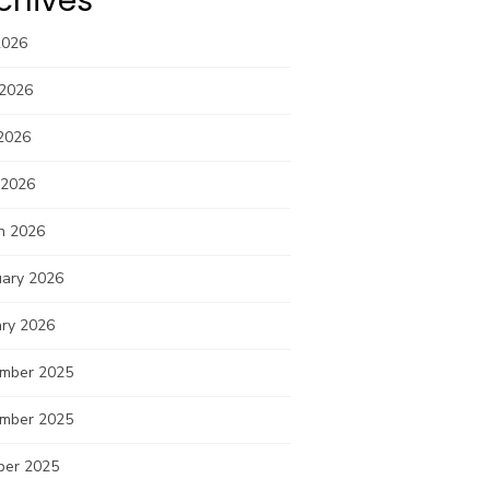
chives
2026
 2026
2026
 2026
h 2026
uary 2026
ary 2026
mber 2025
mber 2025
ber 2025