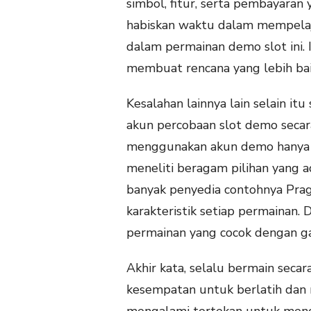
simbol, fitur, serta pembayaran
habiskan waktu dalam mempelaja
dalam permainan demo slot ini
membuat rencana yang lebih baik
Kesalahan lainnya lain selain it
akun percobaan slot demo secar
menggunakan akun demo hanya 
meneliti beragam pilihan yang a
banyak penyedia contohnya Pra
karakteristik setiap permainan.
permainan yang cocok dengan g
Akhir kata, selalu bermain seca
kesempatan untuk berlatih dan me