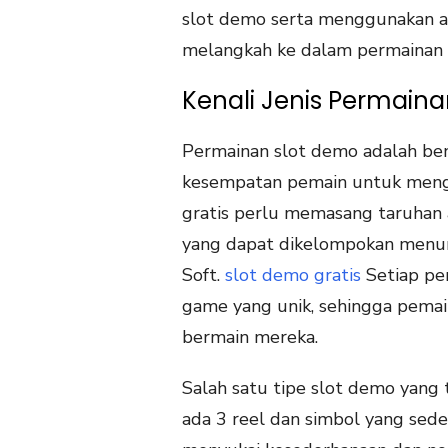
slot demo serta menggunakan a
melangkah ke dalam permainan
Kenali Jenis Permain
Permainan slot demo adalah be
kesempatan pemain untuk menguj
gratis perlu memasang taruhan 
yang dapat dikelompokan menur
Soft.
slot demo gratis
Setiap pe
game yang unik, sehingga pema
bermain mereka.
Salah satu tipe slot demo yang t
ada 3 reel dan simbol yang sede