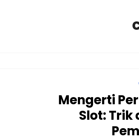
Skip
to
content
Mengerti Pe
Slot: Tri
Pema