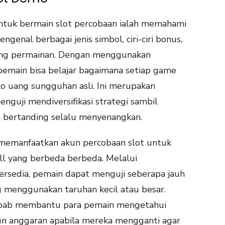
untuk bermain slot percobaan ialah memahami
genal berbagai jenis simbol, ciri-ciri bonus,
ing permainan. Dengan menggunakan
pemain bisa belajar bagaimana setiap game
iko uang sungguhan asli. Ini merupakan
guji mendiversifikasi strategi sambil
bertanding selalu menyenangkan.
 memanfaatkan akun percobaan slot untuk
l yang berbeda berbeda. Melalui
ersedia, pemain dapat menguji seberapa jauh
g menggunakan taruhan kecil atau besar.
sebab membantu para pemain mengetahui
un anggaran apabila mereka mengganti agar