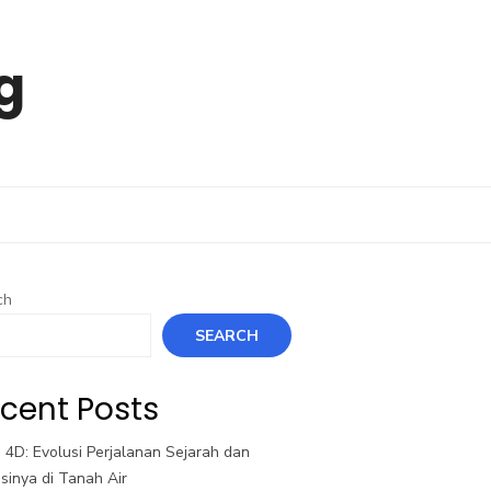
g
ch
SEARCH
cent Posts
4D: Evolusi Perjalanan Sejarah dan
sinya di Tanah Air