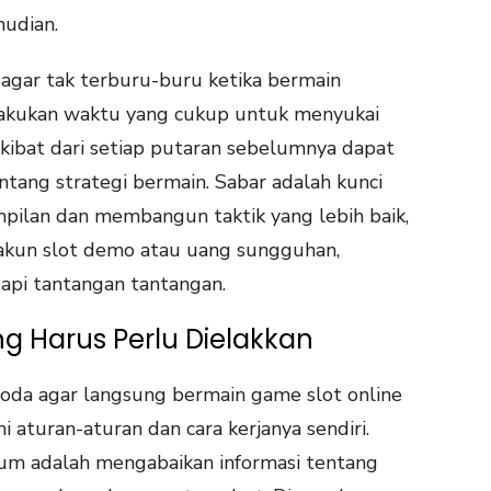
mudian.
 agar tak terburu-buru ketika bermain
elakukan waktu yang cukup untuk menyukai
 akibat dari setiap putaran sebelumnya dapat
tang strategi bermain. Sabar adalah kunci
lan dan membangun taktik yang lebih baik,
i akun slot demo atau uang sungguhan,
api tantangan tantangan.
 Harus Perlu Dielakkan
oda agar langsung bermain game slot online
aturan-aturan dan cara kerjanya sendiri.
m adalah mengabaikan informasi tentang